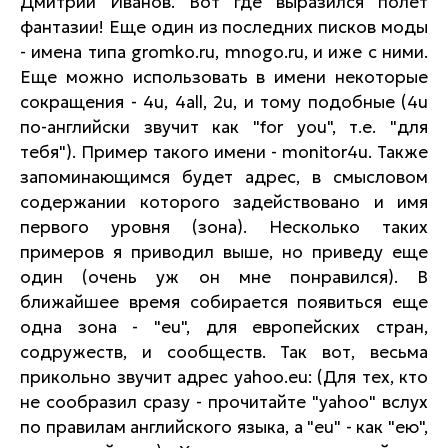
Дмитрий Иванов. Вот где выразился полет
фантазии! Еще один из последних писков моды
- имена типа gromko.ru, mnogo.ru, и иже с ними.
Еще можно использовать в имени некоторые
сокращения - 4u, 4all, 2u, и тому подобные (4u
по-английски звучит как "for you", т.е. "для
тебя"). Пример такого имени - monitor4u. Также
запоминающимся будет адрес, в смысловом
содержании которого задействовано и имя
первого уровня (зона). Несколько таких
примеров я приводил выше, но приведу еще
один (очень уж он мне понравился). В
ближайшее время собирается появиться еще
одна зона - "eu", для европейских стран,
содружеств, и сообществ. Так вот, весьма
прикольно звучит адрес yahoo.eu: (Для тех, кто
не сообразил сразу - прочитайте "yahoo" вслух
по правилам английского языка, а "eu" - как "ею",