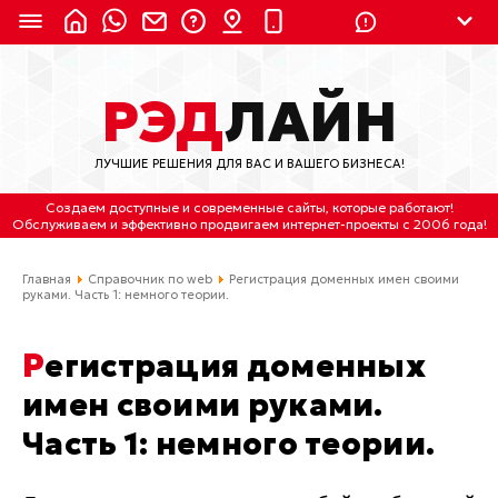
8 (924) 311-3435
РЭД
ЛАЙН
8 (800) 550-9899
(с 2:30 до 11:30 по
Мск)
ЛУЧШИЕ РЕШЕНИЯ ДЛЯ ВАС И ВАШЕГО БИЗНЕСА!
Бесплатно по России
Создаем доступные и современные сайты
, которые работают!
(4212) 658-653
Обслуживаем
и
эффективно продвигаем интернет-проекты
с 2006 года!
(4212) 637-673
Главная
Справочник по web
Регистрация доменных имен своими
руками. Часть 1: немного теории.
Хабаровск, ул.Гамарника, 64
Регистрация доменных
Отдельный вход \ Левый торец здания
Пн-пт. с 9:30 до 18:30 (по Хбк)
имен своими руками.
Часть 1: немного теории.
info@lred.ru
Все контакты