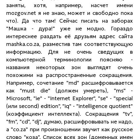
заняты, хотя, например, насчет имени
mozgov.net я не знаю, может и свободно пока
что). Да что там! Сейчас писать на заборах
"Машка - дура!" уже не модно. Гораздо
интереснее раздать её друзьям адрес сайта
mashka.co.za, разместив там соответствующую
информацию. Для не очень сведущих в
компьютерной терминологии поясняю -
названия некоторых зон выглядят очень
похожими на распространенные сокращения.
Например, сочетание "md" расшифровывается
как "must die" (должен умереть), "ms" -
Microsoft, "ie" - "Internet Explorer", "se" - "special
(или second) edition", "iq" - "intelligence quotient"
(коэффициент интеллекта). Сокращения "tv",
"fm", "cd", "dj", думаю, расшифровывать не надо,
а "co.za" при произношении звучит как русское
слово "коза". Список всех зон (доменных имен