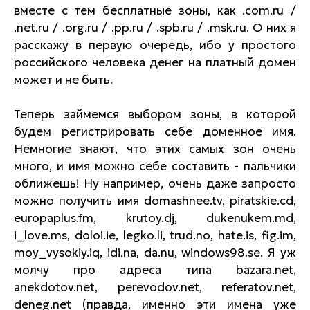
вместе с тем бесплатные зоны, как .com.ru /
.net.ru / .org.ru / .pp.ru / .spb.ru / .msk.ru. О них я
расскажу в первую очередь, ибо у простого
российского человека денег на платный домен
может и не быть.
Теперь займемся выбором зоны, в которой
будем регистрировать себе доменное имя.
Немногие знают, что этих самых зон очень
много, и имя можно себе составить - пальчики
оближешь! Ну например, очень даже запросто
можно получить имя domashnee.tv, piratskie.cd,
europaplus.fm, krutoy.dj, dukenukem.md,
i_love.ms, doloi.ie, legko.li, trud.no, hate.is, fig.im,
moy_vysokiy.iq, idi.na, da.nu, windows98.se. Я уж
молчу про адреса типа bazara.net,
anekdotov.net, perevodov.net, referatov.net,
deneg.net (правда, именно эти имена уже