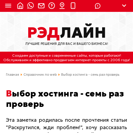
8 (924) 311-3435
РЭД
ЛАЙН
8 (800) 550-9899
(с 2:30 до 11:30 по
Мск)
ЛУЧШИЕ РЕШЕНИЯ ДЛЯ ВАС И ВАШЕГО БИЗНЕСА!
Бесплатно по России
Создаем доступные и современные сайты
, которые работают!
(4212) 658-653
Обслуживаем
и
эффективно продвигаем интернет-проекты
с 2006 года!
(4212) 637-673
Главная
Справочник по web
Выбор хостинга - семь раз проверь
Хабаровск, ул.Гамарника, 64
Выбор хостинга - семь раз
Отдельный вход \ Левый торец здания
проверь
Пн-пт. с 9:30 до 18:30 (по Хбк)
info@lred.ru
Эта заметка родилась после прочтения статьи
"Раскрутился, жди проблем!", хочу рассказать
Все контакты