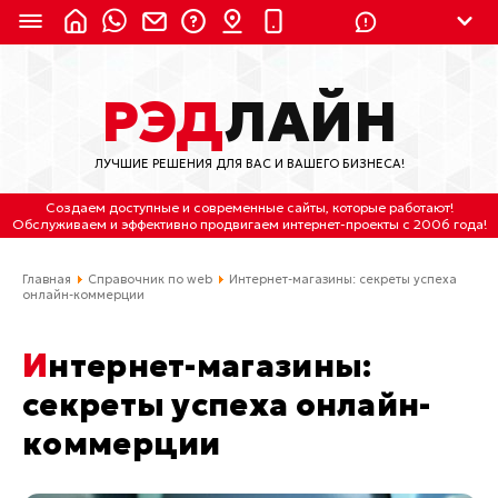
8 (924) 311-3435
РЭД
ЛАЙН
8 (800) 550-9899
(с 2:30 до 11:30 по
Мск)
ЛУЧШИЕ РЕШЕНИЯ ДЛЯ ВАС И ВАШЕГО БИЗНЕСА!
Бесплатно по России
Создаем доступные и современные сайты
, которые работают!
(4212) 658-653
Обслуживаем
и
эффективно продвигаем интернет-проекты
с 2006 года!
(4212) 637-673
Главная
Справочник по web
Интернет-магазины: секреты успеха
онлайн-коммерции
Хабаровск, ул.Гамарника, 64
Интернет-магазины:
Отдельный вход \ Левый торец здания
Пн-пт. с 9:30 до 18:30 (по Хбк)
секреты успеха онлайн-
коммерции
info@lred.ru
Все контакты