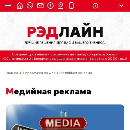
8 (924) 311-3435
РЭД
ЛАЙН
8 (800) 550-9899
(с 2:30 до 11:30 по
Мск)
ЛУЧШИЕ РЕШЕНИЯ ДЛЯ ВАС И ВАШЕГО БИЗНЕСА!
Бесплатно по России
Создаем доступные и современные сайты
, которые работают!
(4212) 658-653
Обслуживаем
и
эффективно продвигаем интернет-проекты
с 2006 года!
(4212) 637-673
Главная
Справочник по web
Медийная реклама
Хабаровск, ул.Гамарника, 64
Медийная реклама
Отдельный вход \ Левый торец здания
Пн-пт. с 9:30 до 18:30 (по Хбк)
info@lred.ru
Все контакты