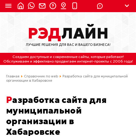
8 (924) 311-3435
РЭД
ЛАЙН
8 (800) 550-9899
(с 2:30 до 11:30 по
Мск)
ЛУЧШИЕ РЕШЕНИЯ ДЛЯ ВАС И ВАШЕГО БИЗНЕСА!
Бесплатно по России
Создаем доступные и современные сайты
, которые работают!
(4212) 658-653
Обслуживаем
и
эффективно продвигаем интернет-проекты
с 2006 года!
(4212) 637-673
Главная
Справочник по web
Разработка сайта для муниципальной
организации в Хабаровске
Хабаровск, ул.Гамарника, 64
Разработка сайта для
Отдельный вход \ Левый торец здания
Пн-пт. с 9:30 до 18:30 (по Хбк)
муниципальной
организации в
info@lred.ru
Хабаровске
Все контакты