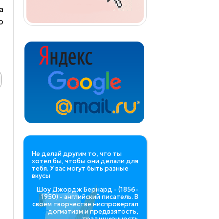
а
о
Не делай другим то, что ты
хотел бы, чтобы они делали для
тебя. У вас могут быть разные
вкусы
Шоу Джордж Бернард - (1856-
1950) - английский писатель. В
своем творчестве ниспровергал
догматизм и предвзятость,
традиционность