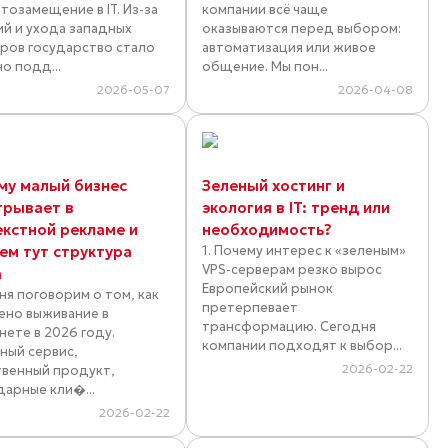
тозамещение в IT. Из-за
компании всё чаще
ий и ухода западных
оказываются перед выбором:
ров государство стало
автоматизация или живое
о подд...
общение. Мы пон...
2026-05-07
2026-04-08
му малый бизнес
Зеленый хостинг и
грывает в
экология в IT: тренд или
екстной рекламе и
необходимость?
ем тут структура
1. Почему интерес к «зеленым»
VPS-серверам резко вырос
а
Европейский рынок
ня поговорим о том, как
претерпевает
ено выживание в
трансформацию. Сегодня
нете в 2026 году.
компании подходят к выбор...
ный сервис,
2026-02-22
твенный продукт,
дарные кли�...
2026-02-22