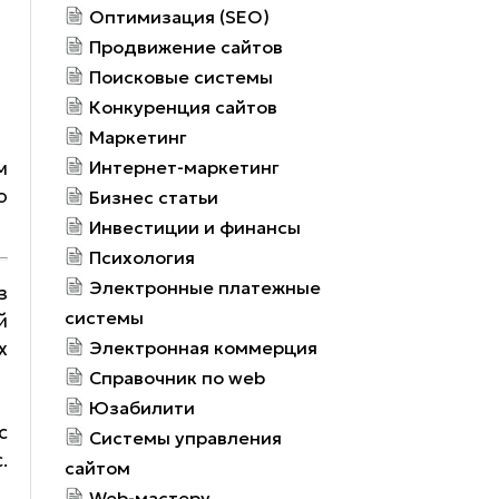
Оптимизация (SEO)
Продвижение сайтов
Поисковые системы
Конкуренция сайтов
Маркетинг
м
Интернет-маркетинг
о
Бизнес статьи
Инвестиции и финансы
Психология
Электронные платежные
з
системы
й
х
Электронная коммерция
Справочник по web
Юзабилити
с
Системы управления
.
сайтом
Web-мастеру