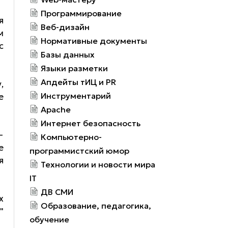
Программирование
я
Веб-дизайн
м
Нормативные документы
с
Базы данных
Языки разметки
Апдейты тИЦ и PR
,
Инструментарий
е
Apache
Интернет безопасность
—
Компьютерно-
е
программистский юмор
я
Технологии и новости мира
IT
ДВ СМИ
х
Образование, педагогика,
"
обучение