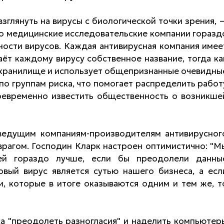
взглянуть на вирусы с биологической точки зрения, 
то медицинские исследовательские компании горазд
ности вирусов. Каждая антивирусная компания имее
ёт каждому вирусу собственное название, тогда ка
 хранилище и использует общепризнанные очевидны
по группам риска, что помогает распределить работ
воевременно известить общественность о возникше
ведущим компаниям-производителям антивирусног
рагом. Господин Кларк настроен оптимистично: "М
лей гораздо лучше, если бы преодолели данны
овый вирус является сутью нашего бизнеса, а есл
и, которые в итоге оказываются одним и тем же, т
са "преодолеть разногласия" и наделить компьютер