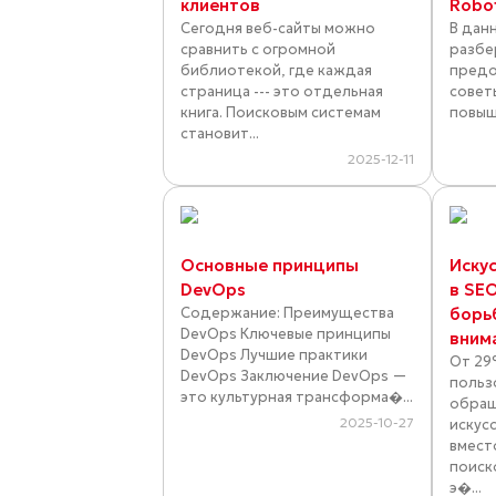
клиентов
Robo
Сегодня веб-сайты можно
В дан
сравнить с огромной
разбе
библиотекой, где каждая
предо
страница --- это отдельная
совет
книга. Поисковым системам
повыш
становит...
2025-12-11
Основные принципы
Иску
DevOps
в SE
Содержание: Преимущества
борь
DevOps Ключевые принципы
вним
DevOps Лучшие практики
От 29
DevOps Заключение DevOps —
польз
это культурная трансформа�...
обращ
2025-10-27
искус
вмест
поиск
э�...