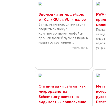
Эволюция интерфейсов:
PWA 
от CLI к GUI, к VUI и далее
прил
За какими инновациями стоит
мало
следить бизнесу?
Польз
Компьютерные интерфейсы
заход
прошли долгий путь: от первых
смарт
машин со световыми ...
адапт
устрой
2026-02-12
Оптимизация сайтов: как
Мета
микроразметка
исче
Schema.org влияет на
руков
видимость и привлечение
Descr