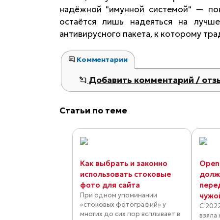
надёжной "имунной системой" — пок
остаётся лишь надеяться на лучш
антивирусного пакета, к которому тр
Комментарии
Добавить комментарий / отз
Статьи по теме
Как выбрать и законно
Open
использовать стоковые
долж
фото для сайта
перед
При одном упоминании
чужо
«стоковых фотографий» у
С 202
многих до сих пор всплывает в
взяла 