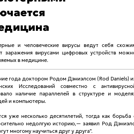
ючается
медицина
ерные и человеческие вирусы ведут себя схожи
от заражения вирусами цифровых устройств можн
яемых в медицине.
ие года доктором Родом Дэниэлсом (Rod Daniels) и
нских Исследований совместно с антивирусно
вало наличие параллелей в структуре и моделя
дей и компьютеры.
ся уже несколько десятилетий, тогда как борьба 
сительно недолгую историю,— заявил Род Дэниэлс
гут многому научиться друг у друга".