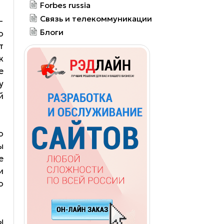
Forbes russia
Связь и телекоммуникации
—
Блоги
о
т
к
е
у
й
о
ы
е
и
о
ы