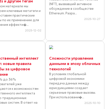
ts и другим тегам
(NFT), вызвавший активное
ном материале мы
обсуждение в сообществе
рем ключевые метатеги и
Ethereum. Разра...
ставим практические
2025-10-27
ы по их применению для
ения эффекти�...
2025-12-02
сственный интеллект
Сложности управления
O: новые правила
данными в эпоху облачных
бы за цифровое
технологий
ание
В условиях глобальной
цифровой экономики
% до 36%
передача данных между
ователей уже
юрисдикциями создает
аются к возможностям
серьезные правовые вызовы.
ственного интеллекта
При использовани�...
о традиционных
овых систем. В ответ на
2025-10-10