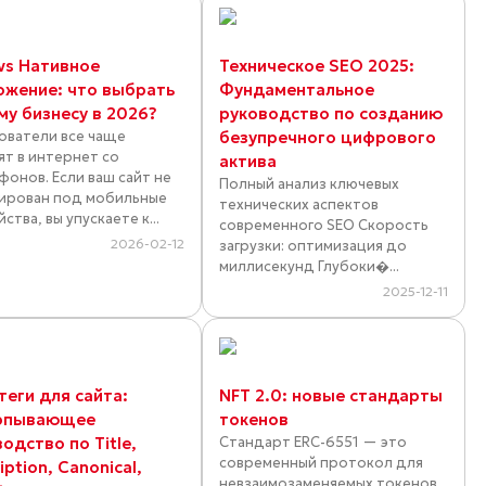
vs Нативное
Техническое SEO 2025:
ожение: что выбрать
Фундаментальное
му бизнесу в 2026?
руководство по созданию
ователи все чаще
безупречного цифрового
ят в интернет со
актива
фонов. Если ваш сайт не
Полный анализ ключевых
ирован под мобильные
технических аспектов
ства, вы упускаете к...
современного SEO Скорость
2026-02-12
загрузки: оптимизация до
миллисекунд Глубоки�...
2025-12-11
теги для сайта:
NFT 2.0: новые стандарты
рпывающее
токенов
одство по Title,
Стандарт ERC-6551 — это
современный протокол для
iption, Canonical,
невзаимозаменяемых токенов