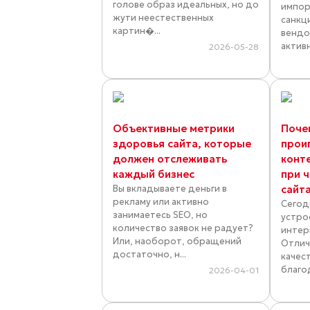
голове образ идеальных, но до
импор
жути неестественных
санкц
картин�...
вендо
активн
2026-05-28
Объективные метрики
Поче
здоровья сайта, которые
прои
должен отслеживать
конт
каждый бизнес
при ч
Вы вкладываете деньги в
сайт
рекламу или активно
Сегод
занимаетесь SEO, но
устро
количество заявок не радует?
интер
Или, наоборот, обращений
Отлич
достаточно, н...
качес
благо
2026-04-01