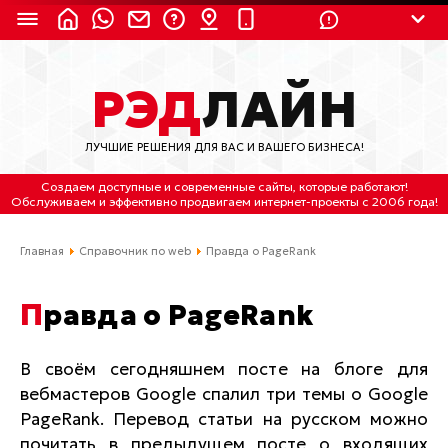
8 (924) 311-3435
РЭД
ЛАЙН
8 (800) 550-9899
(с 2:30 до 11:30 по
Мск)
ЛУЧШИЕ РЕШЕНИЯ ДЛЯ ВАС И ВАШЕГО БИЗНЕСА!
Бесплатно по России
Создаем доступные и современные сайты
, которые работают!
(4212) 658-653
Обслуживаем
и
эффективно продвигаем интернет-проекты
с 2006 года!
(4212) 637-673
Главная
Справочник по web
Правда о PageRank
Хабаровск, ул.Гамарника, 64
Правда о PageRank
Отдельный вход \ Левый торец здания
Пн-пт. с 9:30 до 18:30 (по Хбк)
В своём сегодняшнем посте на блоге для
вебмастеров Google спалил три темы о Google
info@lred.ru
PageRank. Перевод статьи на русском можно
Все контакты
почитать в предыдущем посте о входящих