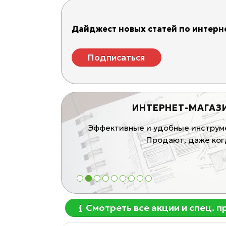
Дайджест новых статей по интерне
Подписаться
ИНТЕРНЕТ-МАГАЗ
ивные продающие
Эффективные и удобные инструмен
блей
Продают, даже когд
1
2
3
4
5
6
7
8
9
Смотреть все акции и спец. 