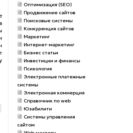
Оптимизация (SEO)
Продвижение сайтов
е
Поисковые системы
в
Конкуренция сайтов
ы
Маркетинг
и
Интернет-маркетинг
н
т
Бизнес статьи
у
Инвестиции и финансы
Психология
Электронные платежные
системы
Электронная коммерция
Справочник по web
Юзабилити
Системы управления
сайтом
Web-мастеру