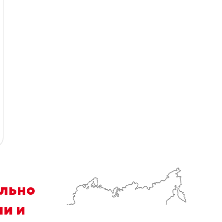
ально
ии и