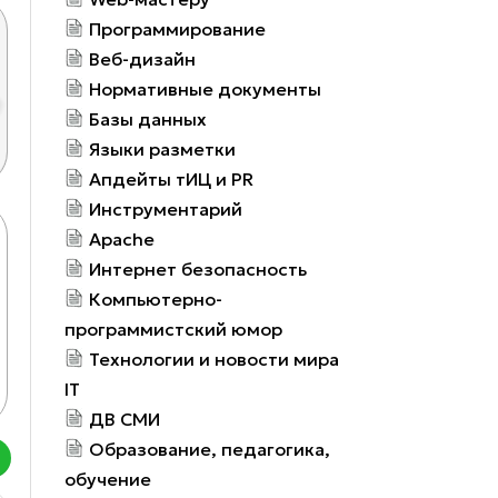
Программирование
Веб-дизайн
Нормативные документы
Базы данных
Языки разметки
Апдейты тИЦ и PR
Инструментарий
ОМПЛЕКСНЫЙ ИНТЕРНЕТ-МАРКЕТИНГ И ПР
Apache
Интернет безопасность
ксимальную эффективность дает не какой-то конкретный
Компьютерно-
бинация таких методов и называется комплексным инт
программистский юмор
от 10000 рублей в месяц
Технологии и новости мира
Подробнее...
IT
ДВ СМИ
Образование, педагогика,
обучение