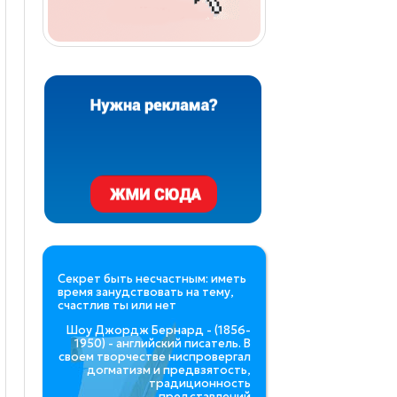
Секрет быть несчастным: иметь
время занудствовать на тему,
счастлив ты или нет
Шоу Джордж Бернард - (1856-
1950) - английский писатель. В
своем творчестве ниспровергал
догматизм и предвзятость,
традиционность
представлений