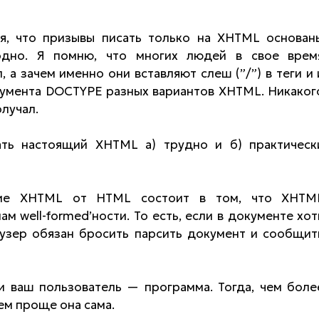
я, что призывы писать только на XHTML основан
одно. Я помню, что многих людей в свое врем
, а зачем именно они вставляют слеш (”/”) в теги и 
кумента DOCTYPE разных вариантов XHTML. Никаког
олучал.
ать настоящий XHTML а) трудно и б) практическ
чие XHTML от HTML состоит в том, что XHTM
м well-formed’ности. То есть, если в документе хот
арузер обязан бросить парсить документ и сообщит
ли ваш пользователь — программа. Тогда, чем боле
тем проще она сама.