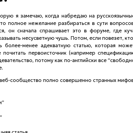
торую я замечаю, когда набредаю на русскоязычны
то полное нежелание разбираться в сути вопросов
ся, он сначала спрашивает это в форуме, где куч
казывать несусветную чушь. Потом, если повезет, кто
ь более-менее адекватную статью, которая може
же почитать первоисточник (например спецификаци
девательство, потому как по-английски все “свободн
е.
е веб-сообщество полно совершенно странных мифов
и”
”
няя статья.