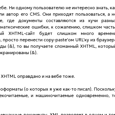
ебе. Ни одному пользователю не интересно знать, ка
ли автор его CMS. Они приходят пользоваться, а н
е, где документы составляются из кучи разны
инатксические ошибки, к сожалению, слишком часты
ный XHTML-сайт будет слишком много времен
 просто перенести copy-paste’ом URL’ку из браузер
анды (&), то вы получаете сломанный XHTML, которы
экранированы (&).
е XHTML оправдано и на вебе тоже.
форматы (о которых я уже как-то писал). Поскольк
екочитаемые, и машиночитаемые одновременно, т
смешанные документы. XML позволяет в одном и то