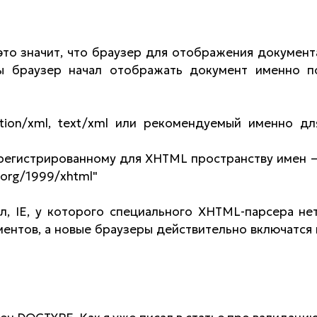
это значит, что браузер для отображения документ
ы браузер начал отображать документ именно п
ation/xml, text/xml или рекомендуемый именно дл
регистрированному для XHTML пространству имен 
.org/1999/xhtml"
ал, IE, у которого специального XHTML-парсера нет
ентов, а новые браузеры действительно включатся 