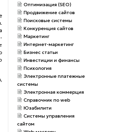
Оптимизация (SEO)
Продвижение сайтов
е
Поисковые системы
.
Конкуренция сайтов
а
Маркетинг
-
Интернет-маркетинг
т
ю
Бизнес статьи
о
Инвестиции и финансы
Психология
Электронные платежные
,
системы
Электронная коммерция
Справочник по web
Юзабилити
Системы управления
сайтом
Web-мастеру