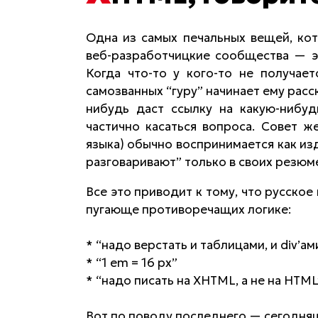
Одна из самых печальных вещей, ко
веб-разработчицкие сообщества — э
Когда что-то у кого-то не получает
самозванных “гуру” начинает ему расс
нибудь даст ссылку на какую-нибуд
частично касаться вопроса. Совет 
языка) обычно воспринимается как из
разговаривают” только в своих резюм
Все это приводит к тому, что русско
пугающе противоречащих логике:
* “надо верстать и таблицами, и div’ам
* “1 em = 16 px”
* “надо писать на XHTML, а не на HTML
Вот по поводу последнего — сегодняш