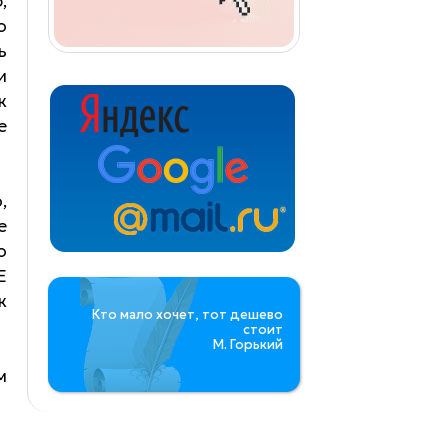
,
о
ь
и
к
е
,
е
о
E
к
Кто мало хочет, тот дешево
стоит
М. Горький
м