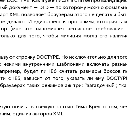
жен DOCTYPE. Как я уже писал в статье про валидацию
льный документ — DTD — по которому можно фомальн
арт XML позволяет браузерам этого не делать и быт
е делают. И единственная программа, которая так
ор (мне это напоминает негласное требование 
только для того, чтобы милиция могла его наличи
ользуют строчку DOCTYPE. Но исключительно для того
с некими внутренними шаблонами включать разны
пример, будет ли IE6 считать размеры боксов п
и с IE5, зависит от того, указать ли ему DOCTYP
-браузерах таких режимов аж три: “загадочный”, “ка
етую почитать свежую статью Тима Брея о том, че
чим, один из авторов XML.