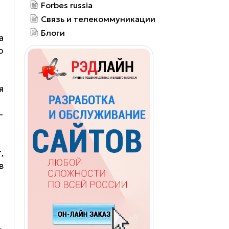
Forbes russia
Связь и телекоммуникации
Блоги
а
о
я
—
,
в