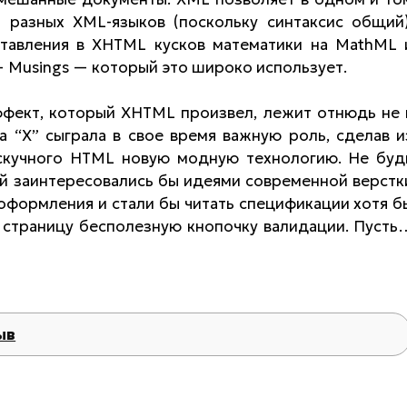
разных XML-языков (поскольку синтаксис общий)
ставления в XHTML кусков математики на MathML 
 — Musings — который это широко использует.
ффект, который XHTML произвел, лежит отнюдь не 
ва “X” сыграла в свое время важную роль, сделав и
 скучного HTML новую модную технологию. Не буд
й заинтересовались бы идеями современной верстк
оформления и стали бы читать спецификации хотя б
а страницу бесполезную кнопочку валидации. Пусть
ыв