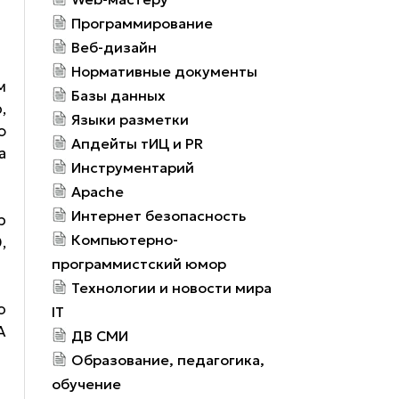
Программирование
Веб-дизайн
Нормативные документы
м
Базы данных
,
Языки разметки
ю
Апдейты тИЦ и PR
а
Инструментарий
Apache
Интернет безопасность
р
Компьютерно-
,
программистский юмор
Технологии и новости мира
о
IT
А
ДВ СМИ
Образование, педагогика,
обучение