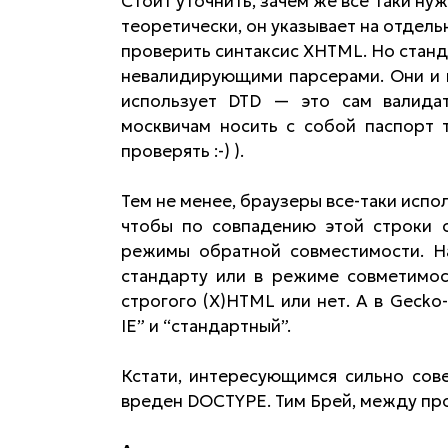
Стоит уточнить, зачем же все таки ну
теоретически, он указывает на отде
проверить синтаксис XHTML. Но станд
невалидирующими парсерами. Они и н
использует DTD — это сам валидат
москвичам носить с собой паспорт 
проверять :-) ).
Тем не менее, браузеры все-таки исп
чтобы по совпадению этой строки 
режимы обратной совместимости. На
стандарту или в режиме совметимост
строгого (X)HTML или нет. А в Gecko
IE” и “стандартный”.
Кстати, интересующимся сильно сов
вреден DOCTYPE. Тим Брей, между про