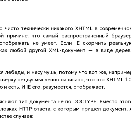
то чисто технически никакого XHTML в современно
й причине, что самый распространенный браузер
тображать не умеет. Если IE скормить реальну
 как любой другой XML-документ — в виде дерев
я лебеды, и несу чушь, потому что вот же, наприме
 сверху недвусмысленно написано, что это XHTML 1.0
 и есть. И IE его, разумеется, отображает.
ыясняют тип документа не по DOCTYPE. Вместо этог
головках HTTP-ответа, с которым пришел документ. 
стве случаев: