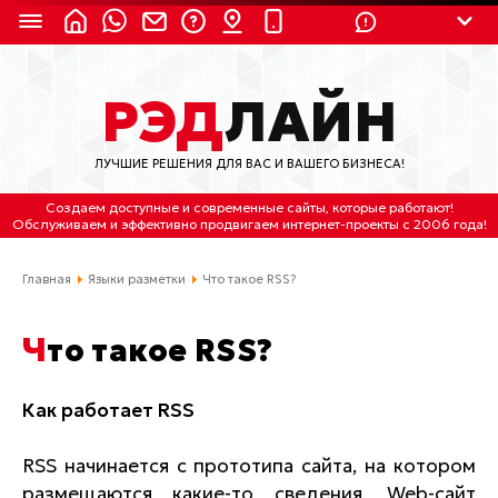
8 (924) 311-3435
РЭД
ЛАЙН
8 (800) 550-9899
(с 2:30 до 11:30 по
Мск)
ЛУЧШИЕ РЕШЕНИЯ ДЛЯ ВАС И ВАШЕГО БИЗНЕСА!
Бесплатно по России
Создаем доступные и современные сайты
, которые работают!
(4212) 658-653
Обслуживаем
и
эффективно продвигаем интернет-проекты
с 2006 года!
(4212) 637-673
Главная
Языки разметки
Что такое RSS?
Хабаровск, ул.Гамарника, 64
Что такое RSS?
Отдельный вход \ Левый торец здания
Пн-пт. с 9:30 до 18:30 (по Хбк)
Как работает RSS
info@lred.ru
RSS начинается с прототипа сайта, на котором
Все контакты
размещаются какие-то сведения. Web-сайт