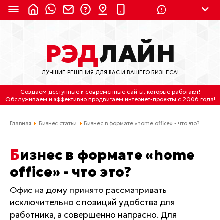
8 (924) 311-3435
РЭД
ЛАЙН
8 (800) 550-9899
(с 2:30 до 11:30 по
Мск)
ЛУЧШИЕ РЕШЕНИЯ ДЛЯ ВАС И ВАШЕГО БИЗНЕСА!
Бесплатно по России
Создаем доступные и современные сайты
, которые работают!
(4212) 658-653
Обслуживаем
и
эффективно продвигаем интернет-проекты
с 2006 года!
(4212) 637-673
Главная
Бизнес статьи
Бизнес в формате «home office» - что это?
Хабаровск, ул.Гамарника, 64
Бизнес в формате «home
Отдельный вход \ Левый торец здания
office» - что это?
Пн-пт. с 9:30 до 18:30 (по Хбк)
Офис на дому принято рассматривать
info@lred.ru
исключительно с позиций удобства для
работника, а совершенно напрасно. Для
Все контакты