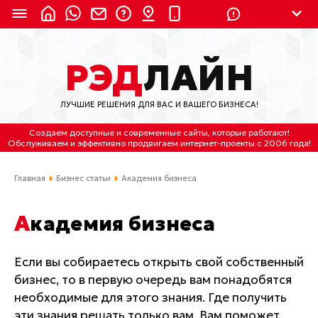
8 (924) 311-3435
РЭД
ЛАЙН
8 (800) 550-9899
(с 2:30 до 11:30 по
Мск)
ЛУЧШИЕ РЕШЕНИЯ ДЛЯ ВАС И ВАШЕГО БИЗНЕСА!
Бесплатно по России
Создаем доступные и современные сайты
, которые работают!
(4212) 658-653
Обслуживаем
и
эффективно продвигаем интернет-проекты
с 2006 года!
(4212) 637-673
Главная
Бизнес статьи
Академия бизнеса
Хабаровск, ул.Гамарника, 64
Академия бизнеса
Отдельный вход \ Левый торец здания
Пн-пт. с 9:30 до 18:30 (по Хбк)
Если вы собираетесь открыть свой собственный
бизнес, то в первую очередь вам понадобятся
info@lred.ru
необходимые для этого знания. Где получить
Все контакты
эти знания решать только вам. Вам поможет