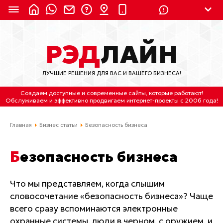
8 (924) 311-3435
РЭД
ЛАЙН
8 (800) 550-9899
(с 2:30 до 11:30 по
Мск)
ЛУЧШИЕ РЕШЕНИЯ ДЛЯ ВАС И ВАШЕГО БИЗНЕСА!
Бесплатно по России
Создаем доступные и современные сайты
, которые работают!
(4212) 658-653
Обслуживаем
и
эффективно продвигаем интернет-проекты
с 2006 года!
(4212) 637-673
Главная
Бизнес статьи
Безопасность бизнеса
Хабаровск, ул.Гамарника, 64
Безопасность бизнеса
Отдельный вход \ Левый торец здания
Пн-пт. с 9:30 до 18:30 (по Хбк)
Что мы представляем, когда слышим
словосочетание «безопасность бизнеса»? Чаще
info@lred.ru
всего сразу вспоминаются электронные
Все контакты
охранные системы, люди в черном, с оружием, и