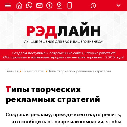
8 (924) 311-3435
РЭД
ЛАЙН
8 (800) 550-9899
(с 2:30 до 11:30 по
Мск)
ЛУЧШИЕ РЕШЕНИЯ ДЛЯ ВАС И ВАШЕГО БИЗНЕСА!
Бесплатно по России
Создаем доступные и современные сайты
, которые работают!
(4212) 658-653
Обслуживаем
и
эффективно продвигаем интернет-проекты
с 2006 года!
(4212) 637-673
Главная
Бизнес статьи
Типы творческих рекламных стратегий
Хабаровск, ул.Гамарника, 64
Типы творческих
Отдельный вход \ Левый торец здания
рекламных стратегий
Пн-пт. с 9:30 до 18:30 (по Хбк)
info@lred.ru
Создавая рекламу, прежде всего надо решить,
что сообщить о товаре или компании, чтобы
Все контакты