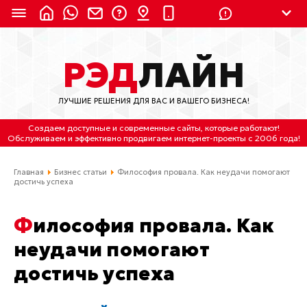
8 (924) 311-3435
РЭД
ЛАЙН
8 (800) 550-9899
(с 2:30 до 11:30 по
Мск)
ЛУЧШИЕ РЕШЕНИЯ ДЛЯ ВАС И ВАШЕГО БИЗНЕСА!
Бесплатно по России
Создаем доступные и современные сайты
, которые работают!
(4212) 658-653
Обслуживаем
и
эффективно продвигаем интернет-проекты
с 2006 года!
(4212) 637-673
Главная
Бизнес статьи
Философия провала. Как неудачи помогают
достичь успеха
Хабаровск, ул.Гамарника, 64
Философия провала. Как
Отдельный вход \ Левый торец здания
Пн-пт. с 9:30 до 18:30 (по Хбк)
неудачи помогают
достичь успеха
info@lred.ru
Все контакты