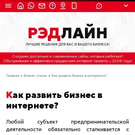
8 (924) 311-3435
РЭД
ЛАЙН
8 (800) 550-9899
(с 2:30 до 11:30 по
Мск)
ЛУЧШИЕ РЕШЕНИЯ ДЛЯ ВАС И ВАШЕГО БИЗНЕСА!
Бесплатно по России
Создаем доступные и современные сайты
, которые работают!
(4212) 658-653
Обслуживаем
и
эффективно продвигаем интернет-проекты
с 2006 года!
(4212) 637-673
Главная
Бизнес статьи
Как развить бизнес в интернете?
Хабаровск, ул.Гамарника, 64
Как развить бизнес в
Отдельный вход \ Левый торец здания
интернете?
Пн-пт. с 9:30 до 18:30 (по Хбк)
info@lred.ru
Любой субъект предпринимательской
деятельности обязательно сталкивается с
Все контакты