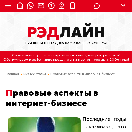
8 (924) 311-3435
РЭД
ЛАЙН
8 (800) 550-9899
(с 2:30 до 11:30 по
Мск)
ЛУЧШИЕ РЕШЕНИЯ ДЛЯ ВАС И ВАШЕГО БИЗНЕСА!
Бесплатно по России
Создаем доступные и современные сайты
, которые работают!
(4212) 658-653
Обслуживаем
и
эффективно продвигаем интернет-проекты
с 2006 года!
(4212) 637-673
Главная
Бизнес статьи
Правовые аспекты в интернет-бизнесе
Хабаровск, ул.Гамарника, 64
Правовые аспекты в
Отдельный вход \ Левый торец здания
интернет-бизнесе
Пн-пт. с 9:30 до 18:30 (по Хбк)
info@lred.ru
Последние годы
показывают, что
Все контакты