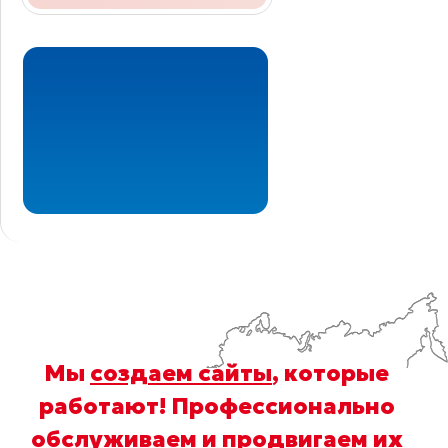
Мы
создаем сайты
, которые
работают! Профессионально
обслуживаем
и
продвигаем
их