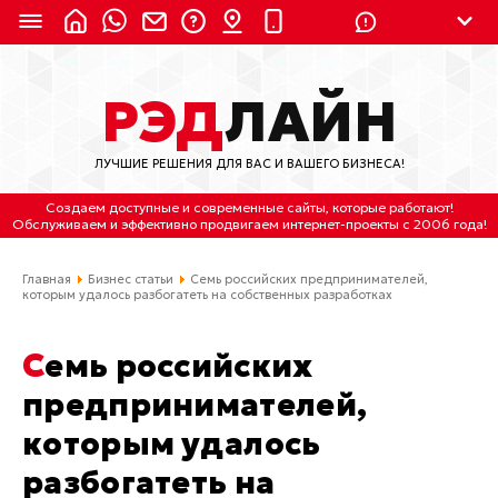
8 (924) 311-3435
РЭД
ЛАЙН
8 (800) 550-9899
(с 2:30 до 11:30 по
Мск)
ЛУЧШИЕ РЕШЕНИЯ ДЛЯ ВАС И ВАШЕГО БИЗНЕСА!
Бесплатно по России
Создаем доступные и современные сайты
, которые работают!
(4212) 658-653
Обслуживаем
и
эффективно продвигаем интернет-проекты
с 2006 года!
(4212) 637-673
Главная
Бизнес статьи
Семь российских предпринимателей,
которым удалось разбогатеть на собственных разработках
Хабаровск, ул.Гамарника, 64
Семь российских
Отдельный вход \ Левый торец здания
Пн-пт. с 9:30 до 18:30 (по Хбк)
предпринимателей,
которым удалось
info@lred.ru
разбогатеть на
Все контакты