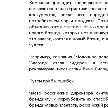
Компания проводит специальное и
выявляются характеристики, по кот
конкурентов, после чего опреде
потребителем марки продукта. Пото
объединяются в факторы. На выходе ж
нового брэнда, которых нет у конку
это закладывается в новый брэнд, и 
чудеса.
Например, компания 'Молочное дело
'Благода' стала лидером в сег
рекламирующиеся марки 'Вимм-БилльД
Путем проб и ошибок
Часто российские директора счит
брэндингу. И переубедить их способ
брэндинговых агентств, российский р