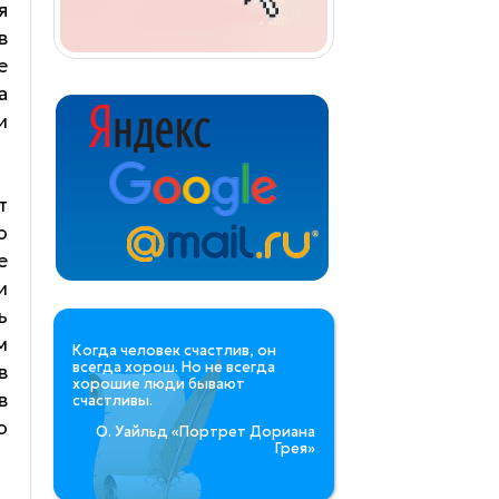
я
в
е
а
и
т
о
е
и
ь
м
Когда человек счастлив, он
всегда хорош. Но не всегда
в
хорошие люди бывают
в
счастливы.
о
О. Уайльд «Портрет Дориана
Грея»