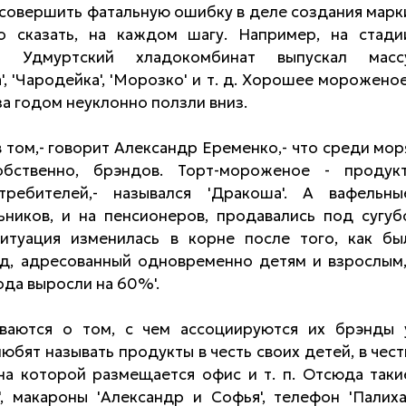
совершить фатальную ошибку в деле создания марк
о сказать, на каждом шагу. Например, на стади
. Удмуртский хладокомбинат выпускал масс
, 'Чародейка', 'Морозко' и т. д. Хорошее мороженое
за годом неуклонно ползли вниз.
в том,- говорит Александр Еременко,- что среди мор
бственно, брэндов. Торт-мороженое - продукт
ребителей,- назывался 'Дракоша'. А вафельны
ьников, и на пенсионеров, продавались под сугуб
 Ситуация изменилась в корне после того, как бы
д, адресованный одновременно детям и взрослым,
ода выросли на 60%'.
ваются о том, с чем ассоциируются их брэнды 
юбят называть продукты в честь своих детей, в чест
на которой размещается офис и т. п. Отсюда таки
, макароны 'Александр и Софья', телефон 'Палиха'