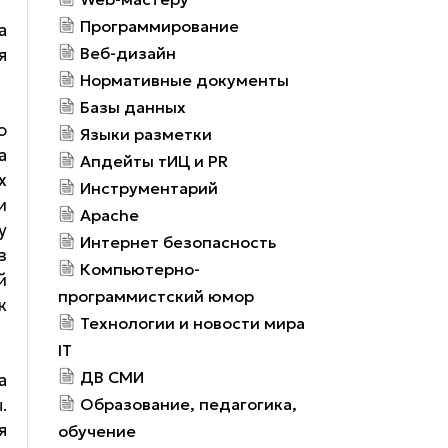
Программирование
а
Веб-дизайн
я
Нормативные документы
Базы данных
ю
Языки разметки
а
Апдейты тИЦ и PR
х
Инструментарий
и
Apache
у
Интернет безопасность
з
Компьютерно-
й
программистский юмор
к
Технологии и новости мира
IT
ДВ СМИ
а
.
Образование, педагогика,
я
обучение