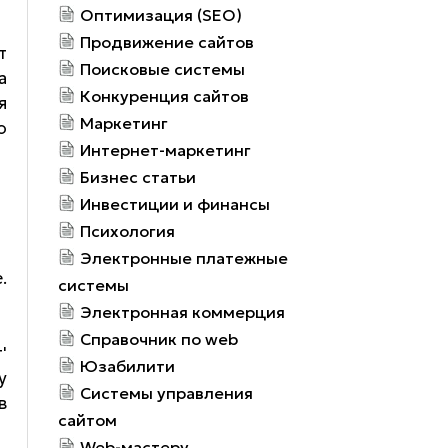
Оптимизация (SEO)
Продвижение сайтов
т
Поисковые системы
а
Конкуренция сайтов
я
Маркетинг
о
Интернет-маркетинг
Бизнес статьи
Инвестиции и финансы
Психология
Электронные платежные
.
системы
Электронная коммерция
Справочник по web
'
Юзабилити
у
Системы управления
в
сайтом
Web-мастеру