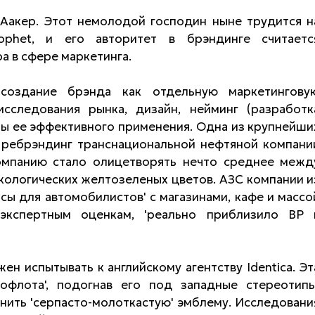
 Аакер. Этот немолодой господин ныне трудится н
rophet, и его авторитет в брэндинге считаетс
а в сфере маркетинга.
оздание брэнда как отдельную маркетингову
сследования рынка, дизайн, нейминг (разработк
пы ее эффективного применения. Одна из крупнейши
- ребрэндинг транснациональной нефтяной компани
омпанию стало олицетворять нечто среднее межд
кологических желтозеленых цветов. АЗС компании и
исы для автомобилистов' с магазинами, кафе и массо
 экспертным оценкам, 'реально приблизило ВР 
ен испытывать к английскому агентству Identica. Эт
офлота', подогнав его под западные стереотипы
енить 'серпасто-молоткастую' эмблему. Исследовани