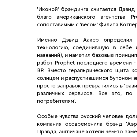
'Иконой' брэндинга считается Дэвид
благо американского агентства P
сопоставимым с 'весом' Филипа Котлер
Именно Дэвид Аакер определил с
технологию, соединившую в себе и
названий), и наметил базовые принци
работ Prophet последнего времени 
BP. Вместо геральдического щита к
солнцем и распустившимся бутоном э
просто заправок превратились в 'оаз
различных сервисов. Все это, по
потребителям'.
Особые чувства русский человек долж
компания осовременила брэнд 'Аэр
Правда, англичане хотели чем-то зам