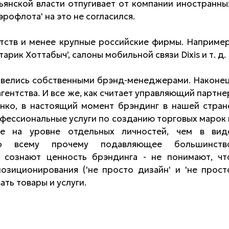
ьянской власти отпугивает от компании иностранны
рофлота' на это не согласился.
тств и менее крупные российские фирмы. Например
'Старик Хоттабыч', салоны мобильной связи Dixis и т. д.
авелись собственными брэнд-менеджерами. Наконец
агентства. И все же, как считает управляющий партне
енко, в настоящий момент брэндинг в нашей стран
рофессиональные услуги по созданию торговых марок 
ее на уровне отдельных личностей, чем в вид
 Ко всему прочему подавляющее большинств
 сознают ценность брэндинга - не понимают, чт
озиционирования ('не просто дизайн' и 'не прост
ать товары и услуги.