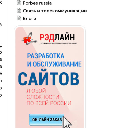
х
Forbes russia
Связь и телекоммуникации
Блоги
,
,
р
е
в
е
о
о
о