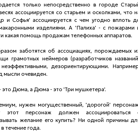
одается только непосредственно в городе Стары
весях ассоциируется со старьем и осколками, что н
др и Софья' ассоциируется с чем угодно вплоть д
макаронными изделиями. А 'Палиха' - с пожарами 
ти какая помощь продажам телефонных аппаратов.
разом заботятся об ассоциациях, порождаемых и
щи грамотных неймеров (разработчиков названий
 неэффективными, дезориентирующими. Например
д мысли очевиден.
это Дюма, а Дюма - это 'Три мушкетера'.
емиум, нужен могущественный, 'дорогой' персонаж
у этот персонаж должен ассоциироваться 
зывать желание его купить? Ни одной причины дл
 в течение года.