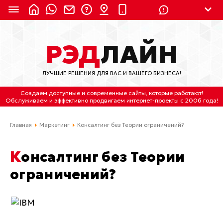
8 (924) 311-3435
РЭД
ЛАЙН
8 (800) 550-9899
(с 2:30 до 11:30 по
Мск)
ЛУЧШИЕ РЕШЕНИЯ ДЛЯ ВАС И ВАШЕГО БИЗНЕСА!
Бесплатно по России
Создаем доступные и современные сайты
, которые работают!
(4212) 658-653
Обслуживаем
и
эффективно продвигаем интернет-проекты
с 2006 года!
(4212) 637-673
Главная
Маркетинг
Консалтинг без Теории ограничений?
Хабаровск, ул.Гамарника, 64
Консалтинг без Теории
Отдельный вход \ Левый торец здания
ограничений?
Пн-пт. с 9:30 до 18:30 (по Хбк)
info@lred.ru
Все контакты