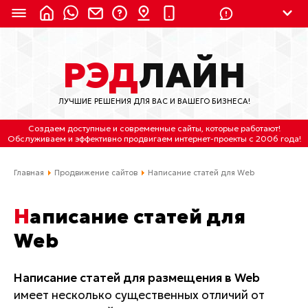
8 (924) 311-3435
РЭД
ЛАЙН
8 (800) 550-9899
(с 2:30 до 11:30 по
Мск)
ЛУЧШИЕ РЕШЕНИЯ ДЛЯ ВАС И ВАШЕГО БИЗНЕСА!
Бесплатно по России
Создаем доступные и современные сайты
, которые работают!
(4212) 658-653
Обслуживаем
и
эффективно продвигаем интернет-проекты
с 2006 года!
(4212) 637-673
Главная
Продвижение сайтов
Написание статей для Web
Хабаровск, ул.Гамарника, 64
Написание статей для
Отдельный вход \ Левый торец здания
Web
Пн-пт. с 9:30 до 18:30 (по Хбк)
info@lred.ru
Написание статей для размещения в Web
имеет несколько существенных отличий от
Все контакты