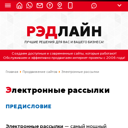
8 (924) 311-3435
РЭД
ЛАЙН
8 (800) 550-9899
(с 2:30 до 11:30 по
Мск)
ЛУЧШИЕ РЕШЕНИЯ ДЛЯ ВАС И ВАШЕГО БИЗНЕСА!
Бесплатно по России
Создаем доступные и современные сайты
, которые работают!
(4212) 658-653
Обслуживаем
и
эффективно продвигаем интернет-проекты
с 2006 года!
(4212) 637-673
Главная
Продвижение сайтов
Электронные рассылки
Хабаровск, ул.Гамарника, 64
Электронные рассылки
Отдельный вход \ Левый торец здания
Пн-пт. с 9:30 до 18:30 (по Хбк)
ПРЕДИСЛОВИЕ
info@lred.ru
Электронные рассылки
— самый мощный
Все контакты