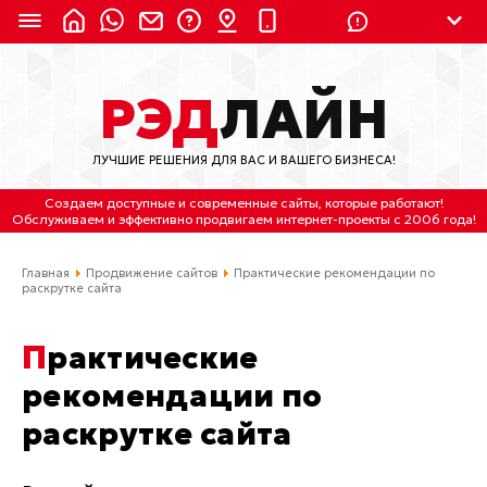
8 (924) 311-3435
РЭД
ЛАЙН
8 (800) 550-9899
(с 2:30 до 11:30 по
Мск)
ЛУЧШИЕ РЕШЕНИЯ ДЛЯ ВАС И ВАШЕГО БИЗНЕСА!
Бесплатно по России
Создаем доступные и современные сайты
, которые работают!
(4212) 658-653
Обслуживаем
и
эффективно продвигаем интернет-проекты
с 2006 года!
(4212) 637-673
Главная
Продвижение сайтов
Практические рекомендации по
раскрутке сайта
Хабаровск, ул.Гамарника, 64
Практические
Отдельный вход \ Левый торец здания
Пн-пт. с 9:30 до 18:30 (по Хбк)
рекомендации по
раскрутке сайта
info@lred.ru
Все контакты