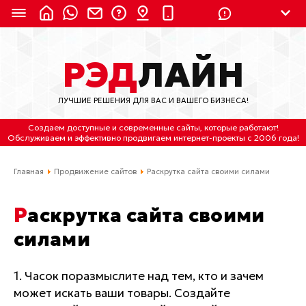
8 (924) 311-3435
РЭД
ЛАЙН
8 (800) 550-9899
(с 2:30 до 11:30 по
Мск)
ЛУЧШИЕ РЕШЕНИЯ ДЛЯ ВАС И ВАШЕГО БИЗНЕСА!
Бесплатно по России
Создаем доступные и современные сайты
, которые работают!
(4212) 658-653
Обслуживаем
и
эффективно продвигаем интернет-проекты
с 2006 года!
(4212) 637-673
Главная
Продвижение сайтов
Раскрутка сайта своими силами
Хабаровск, ул.Гамарника, 64
Раскрутка сайта своими
Отдельный вход \ Левый торец здания
силами
Пн-пт. с 9:30 до 18:30 (по Хбк)
info@lred.ru
1. Часок поразмыслите над тем, кто и зачем
может искать ваши товары. Создайте
Все контакты