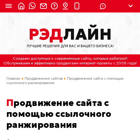
8 (924) 311-3435
РЭД
ЛАЙН
8 (800) 550-9899
(с 2:30 до 11:30 по
Мск)
ЛУЧШИЕ РЕШЕНИЯ ДЛЯ ВАС И ВАШЕГО БИЗНЕСА!
Бесплатно по России
Создаем доступные и современные сайты
, которые работают!
(4212) 658-653
Обслуживаем
и
эффективно продвигаем интернет-проекты
с 2006 года!
(4212) 637-673
Главная
Продвижение сайтов
Продвижение сайта с помощью
ссылочного ранжирования
Хабаровск, ул.Гамарника, 64
Продвижение сайта с
Отдельный вход \ Левый торец здания
Пн-пт. с 9:30 до 18:30 (по Хбк)
помощью ссылочного
ранжирования
info@lred.ru
Все контакты