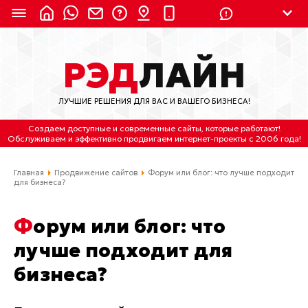
8 (924) 311-3435
РЭД
ЛАЙН
8 (800) 550-9899
(с 2:30 до 11:30 по
Мск)
ЛУЧШИЕ РЕШЕНИЯ ДЛЯ ВАС И ВАШЕГО БИЗНЕСА!
Бесплатно по России
Создаем доступные и современные сайты
, которые работают!
(4212) 658-653
Обслуживаем
и
эффективно продвигаем интернет-проекты
с 2006 года!
(4212) 637-673
Главная
Продвижение сайтов
Форум или блог: что лучше подходит
для бизнеса?
Хабаровск, ул.Гамарника, 64
Форум или блог: что
Отдельный вход \ Левый торец здания
Пн-пт. с 9:30 до 18:30 (по Хбк)
лучше подходит для
бизнеса?
info@lred.ru
Все контакты