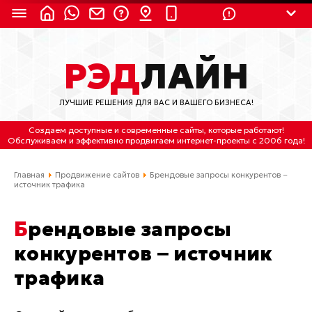
8 (924) 311-3435
РЭД
ЛАЙН
8 (800) 550-9899
(с 2:30 до 11:30 по
Мск)
ЛУЧШИЕ РЕШЕНИЯ ДЛЯ ВАС И ВАШЕГО БИЗНЕСА!
Бесплатно по России
Создаем доступные и современные сайты
, которые работают!
(4212) 658-653
Обслуживаем
и
эффективно продвигаем интернет-проекты
с 2006 года!
(4212) 637-673
Главная
Продвижение сайтов
Брендовые запросы конкурентов −
источник трафика
Хабаровск, ул.Гамарника, 64
Брендовые запросы
Отдельный вход \ Левый торец здания
Пн-пт. с 9:30 до 18:30 (по Хбк)
конкурентов − источник
трафика
info@lred.ru
Все контакты