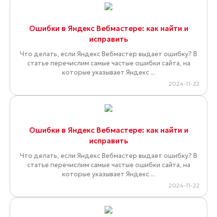
Инвестиции в SEO в 2025 году: что формирует
цену и на что обратить внимание
Ежегодная эволюция поисковых систем вносит
коррективы в подходы к SEO-продвижению. Если
раньше в фокусе были тексты и технические параме�...
2025-08-28
Пять SEO-правил, которые реально работают в
2025 году
SEO-оптимизация зарекомендовала себя как надежный
и эффективный инструмент интернет-маркетинга.
Поэтому спрос у бизнеса на нее толь...
2025-07-04
SEO — это комплексная работа. Шесть главных
факторов ранжирования сайтов