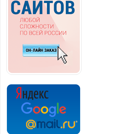
Базы данных
Языки разметки
Апдейты тИЦ и PR
Инструментарий
Apache
Интернет безопасность
Компьютерно-программистский юмор
Технологии и новости мира IT
ДВ СМИ
Образование, педагогика, обучение
Forbes russia
Связь и телекоммуникации
Блоги