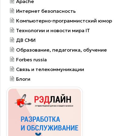
Маркетинг
Интернет-маркетинг
Бизнес статьи
Инвестиции и финансы
Психология
Электронные платежные системы
Электронная коммерция
Справочник по web
Юзабилити
Системы управления сайтом
Web-мастеру
Программирование
Веб-дизайн
Нормативные документы