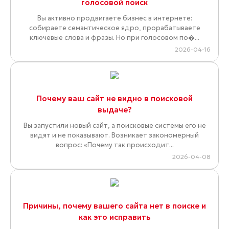
28,3% страниц, которые ChatGPT цитирует чаще ...
2026-06-26
Почему люди всё реже «гуглят» и как ИИ-поиск
меняет интернет
Почему традиционный поиск уступает место ИИ-
системам, как генеративные модели меняют привычные
правила игры и что ждет SEO в эпоху ИИ-...
2026-05-02
Сайты 2026–2027: почему побеждают простые
и быстрые
В последние годы интернет боролся за внимание
агрессивно: больше анимации, сложнее интерфейсы,
хитрее воронки. В 2026–2027 годах этот ...