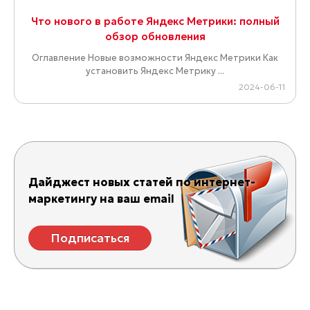
Большой пост, но очень важный для понимания
ранжирования. По большому счету все факторы
ранжирования можно свести к основным шести пу�...
2025-01-29
Ошибки в Яндекс Вебмастере: как найти и
исправить
Что делать, если Яндекс Вебмастер выдает ошибку? В
статье перечислим самые частые ошибки сайта, на
которые указывает Яндекс ...
2024-11-22
Ошибки в Яндекс Вебмастере: как найти и
исправить