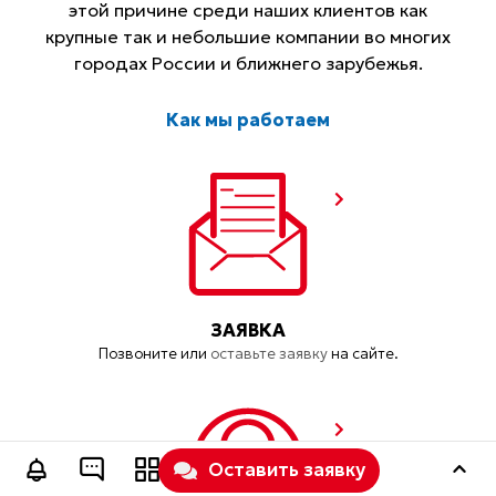
Мы
создаем сайты
, которые
работают! Профессионально
обслуживаем
и
продвигаем
их
, а также по всей России и
ближнему зарубежью с 2006
Оставить заявку