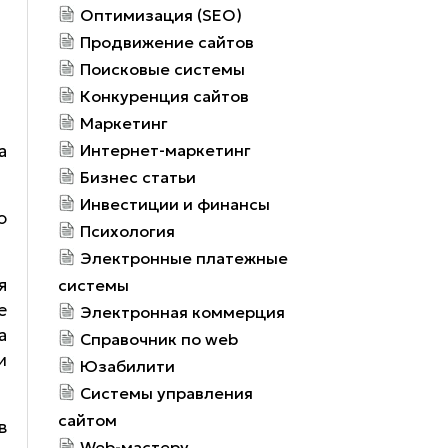
Оптимизация (SEO)
Продвижение сайтов
Поисковые системы
Конкуренция сайтов
Маркетинг
а
Интернет-маркетинг
Бизнес статьи
Инвестиции и финансы
ю
Психология
Электронные платежные
я
системы
е
Электронная коммерция
а
Справочник по web
и
Юзабилити
Системы управления
сайтом
в
Web-мастеру