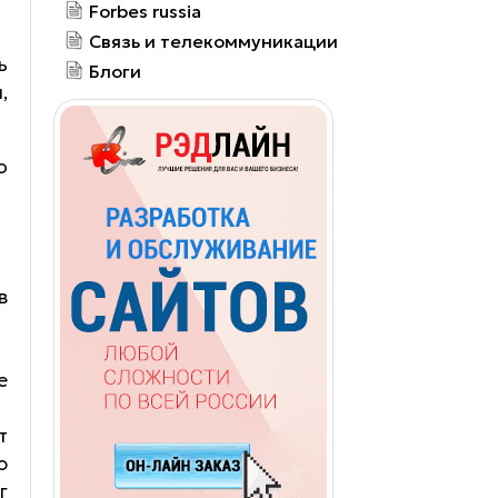
Forbes russia
Связь и телекоммуникации
ь
Блоги
,
о
в
е
т
ю
г