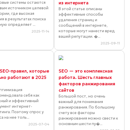
овые системы остаются
из интернета
вым источником целевой
В этой статье описаны
ории, где высокая
эффективные способы
ия в результатах поиска
удаления страниц и
мую определяет ...
сообщений в интернете,
которые могут нанести вред
2025-11-14
вашей репутации. �...
2025-09-11
 SEO-правил, которые
SEO — это комплексная
ьно работают в 2025
работа. Шесть главных
факторов ранжирования
птимизация
сайтов
омендовала себя как
Большой пост, но очень
ный и эффективный
важный для понимания
умент интернет-
ранжирования. По большому
тинга. Поэтому спрос у
счету все факторы
а на нее толь...
ранжирования можно свести к
основным шести пу�...
2025-07-04