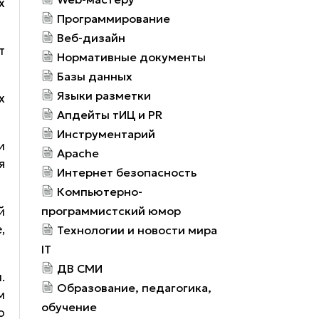
х
Программирование
Веб-дизайн
т
Нормативные документы
Базы данных
Языки разметки
х
Апдейты тИЦ и PR
Инструментарий
и
Apache
я
Интернет безопасность
Компьютерно-
й
программистский юмор
,
Технологии и новости мира
IT
ДВ СМИ
.
Образование, педагогика,
м
обучение
о