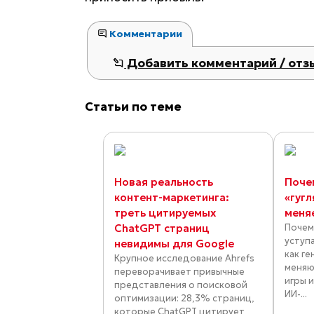
Комментарии
Добавить комментарий / отз
Статьи по теме
Новая реальность
Поче
контент-маркетинга:
«гугл
треть цитируемых
меня
ChatGPT страниц
Почем
уступ
невидимы для Google
как г
Крупное исследование Ahrefs
меняю
переворачивает привычные
игры 
представления о поисковой
ИИ-...
оптимизации: 28,3% страниц,
которые ChatGPT цитирует