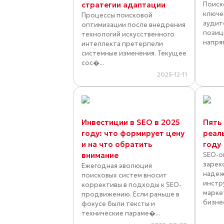
стратегии адаптации
Поиск
ключе
Процессы поисковой
аудит
оптимизации после внедрения
позиц
технологий искусственного
напря
интеллекта претерпели
системные изменения. Текущее
сос�...
2025-12-11
Инвестиции в SEO в 2025
Пять
году: что формирует цену
реал
и на что обратить
году
внимание
SEO-о
зарек
Ежегодная эволюция
надеж
поисковых систем вносит
инстр
коррективы в подходы к SEO-
марке
продвижению. Если раньше в
бизнес
фокусе были тексты и
технические параме�...