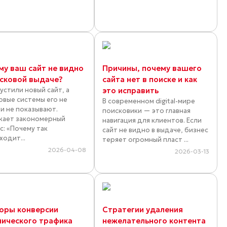
му ваш сайт не видно
Причины, почему вашего
исковой выдаче?
сайта нет в поиске и как
устили новый сайт, а
это исправить
овые системы его не
В современном digital-мире
 и не показывают.
поисковики — это главная
кает закономерный
навигация для клиентов. Если
с: «Почему так
сайт не видно в выдаче, бизнес
ходит...
теряет огромный пласт ...
2026-04-08
2026-03-13
оры конверсии
Стратегии удаления
нического трафика
нежелательного контента