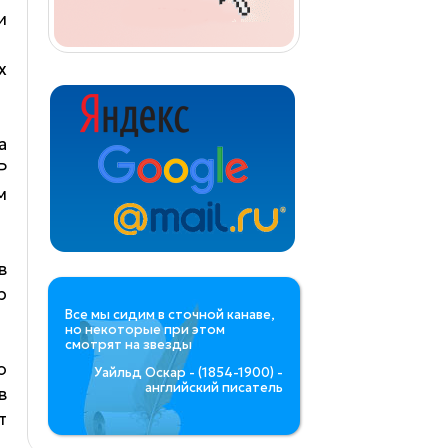
и
х
а
Р
м
в
р
Все мы сидим в сточной канаве,
но некоторые при этом
смотрят на звезды
о
Уайльд Оскар - (1854-1900) -
английский писатель
в
т