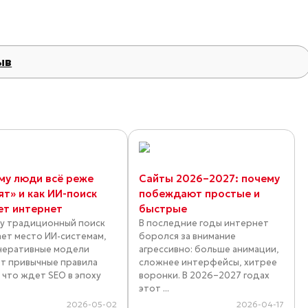
ыв
му люди всё реже
Сайты 2026–2027: почему
ят» и как ИИ-поиск
побеждают простые и
ет интернет
быстрые
у традиционный поиск
В последние годы интернет
ает место ИИ-системам,
боролся за внимание
енеративные модели
агрессивно: больше анимации,
т привычные правила
сложнее интерфейсы, хитрее
и что ждет SEO в эпоху
воронки. В 2026–2027 годах
этот ...
2026-05-02
2026-04-17