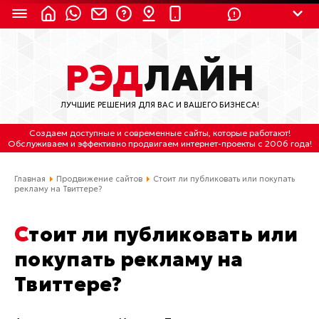
8 (924) 311-3435
РЭД
ЛАЙН
8 (800) 550-9899
(с 2:30 до 11:30 по
Мск)
ЛУЧШИЕ РЕШЕНИЯ ДЛЯ ВАС И ВАШЕГО БИЗНЕСА!
Бесплатно по России
Создаем доступные и современные сайты
, которые работают!
(4212) 658-653
Обслуживаем
и
эффективно продвигаем интернет-проекты
с 2006 года!
(4212) 637-673
Главная
Продвижение сайтов
Стоит ли публиковать или покупать
рекламу на Твиттере?
Хабаровск, ул.Гамарника, 64
Стоит ли публиковать или
Отдельный вход \ Левый торец здания
Пн-пт. с 9:30 до 18:30 (по Хбк)
покупать рекламу на
Твиттере?
info@lred.ru
Все контакты