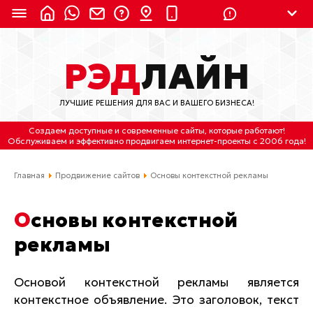
8 (924) 311-3435
РЭД
ЛАЙН
8 (800) 550-9899
(с 2:30 до 11:30 по
Мск)
ЛУЧШИЕ РЕШЕНИЯ ДЛЯ ВАС И ВАШЕГО БИЗНЕСА!
Бесплатно по России
Создаем доступные и современные сайты
, которые работают!
(4212) 658-653
Обслуживаем
и
эффективно продвигаем интернет-проекты
с 2006 года!
(4212) 637-673
Главная
Продвижение сайтов
Основы контекстной рекламы
Хабаровск, ул.Гамарника, 64
Основы контекстной
Отдельный вход \ Левый торец здания
рекламы
Пн-пт. с 9:30 до 18:30 (по Хбк)
info@lred.ru
Основой контекстной рекламы является
контекстное объявление. Это заголовок, текст
Все контакты