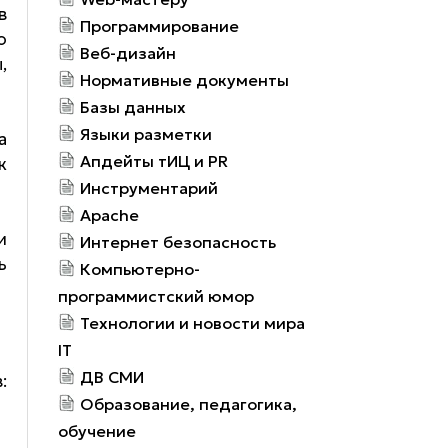
в
Программирование
о
Веб-дизайн
,
Нормативные документы
Базы данных
Языки разметки
а
Апдейты тИЦ и PR
к
Инструментарий
Apache
и
Интернет безопасность
ь
Компьютерно-
программистский юмор
Технологии и новости мира
IT
ДВ СМИ
:
Образование, педагогика,
обучение