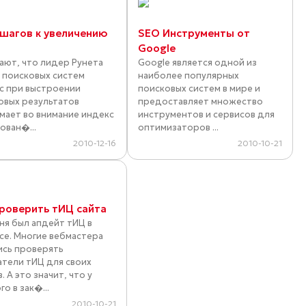
 шагов к увеличению
SEO Инструменты от
Google
нают, что лидер Рунета
Google является одной из
 поисковых систем
наиболее популярных
с при выстроении
поисковых систем в мире и
овых результатов
предоставляет множество
мает во внимание индекс
инструментов и сервисов для
ован�...
оптимизаторов ...
2010-12-16
2010-10-21
проверить тИЦ сайта
ня был апдейт тИЦ в
се. Многие вебмастера
ись проверять
атели тИЦ для своих
. А это значит, что у
о в зак�...
2010-10-21