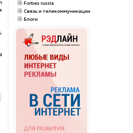
л
Forbes russia
х
Связь и телекоммуникации
Блоги
.
а