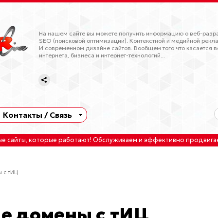
На нашем сайте вы можете получить информацию о веб-разра
SEO (поисковой оптимизации). Контекстной и медийной рекла
И современном дизайне сайтов. Вообщем того что касается в
интернета, бизнеса и интернет-технологий...
Контакты / Связь
ые сайты
, которые работают!
Обслуживаем
и
эффективно продвига
 с тИЦ
е домены с тИЦ