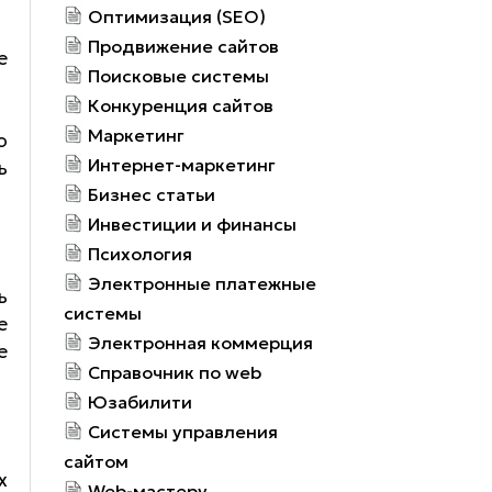
Оптимизация (SEO)
Продвижение сайтов
е
Поисковые системы
Конкуренция сайтов
Маркетинг
о
Интернет-маркетинг
ь
Бизнес статьи
Инвестиции и финансы
Психология
Электронные платежные
ь
системы
е
Электронная коммерция
е
Справочник по web
Юзабилити
Системы управления
сайтом
х
Web-мастеру