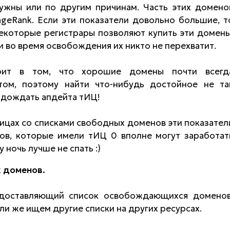
ужны или по другим причинам. Часть этих домено
geRank. Если эти показатели довольно большие, т
екоторые регистрары позволяют купить эти домены
и во время освобождения их никто не перехватит.
тоит в том, что хорошие домены почти всегд
том, поэтому найти что-нибудь достойное не та
подождать апдейта тИЦ!
ницах со списками свободных доменов эти показател
нов, которые имели тИЦ 0 вполне могут заработат
 ночь лучше не спать :)
 доменов.
едоставляющий список освобождающихся доменов
или же ищем другие списки на других ресурсах.