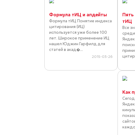
Формула тИЦ и апдейты
Пять
Формула тИЦ Понятие индекса
тИЦ
цитирования (ИЦ)
Все з
используется уже более 100
среди
лет. Широкое применение ИЦ
Яндек
нашел Юджин Гарфилд для
поиск
статей в акад�...
прини
цитир
2015-03-26
Как 
Сегод
Яндек
кинул
показ
сайтов
каждог