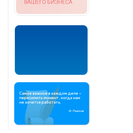
Самое важное в каждом деле –
пересилить момент, когда нам
не хочется работать.
И. Павлов