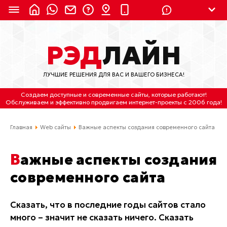
8 (924) 311-3435
РЭД
ЛАЙН
8 (800) 550-9899
(с 2:30 до 11:30 по
Мск)
ЛУЧШИЕ РЕШЕНИЯ ДЛЯ ВАС И ВАШЕГО БИЗНЕСА!
Бесплатно по России
Создаем доступные и современные сайты
, которые работают!
(4212) 658-653
Обслуживаем
и
эффективно продвигаем интернет-проекты
с 2006 года!
(4212) 637-673
Главная
Web сайты
Важные аспекты создания современного сайта
Хабаровск, ул.Гамарника, 64
Важные аспекты создания
Отдельный вход \ Левый торец здания
современного сайта
Пн-пт. с 9:30 до 18:30 (по Хбк)
info@lred.ru
Сказать, что в последние годы сайтов стало
много – значит не сказать ничего. Сказать
Все контакты