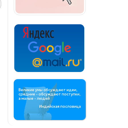
Великие умы обсуждают идеи,
средние - обсуждают поступки,
а малые - людей
Индийская пословица