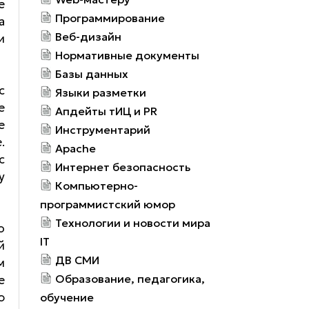
е
Программирование
а
Веб-дизайн
и
Нормативные документы
Базы данных
с
Языки разметки
е
Апдейты тИЦ и PR
е
Инструментарий
.
Apache
с
Интернет безопасность
у
Компьютерно-
программистский юмор
Технологии и новости мира
о
IT
й
ДВ СМИ
м
Образование, педагогика,
е
ю
обучение