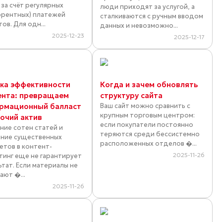
 за счёт регулярных
люди приходят за услугой, а
ррентных) платежей
сталкиваются с ручным вводом
ов. Для одн...
данных и невозможно...
2025-12-23
2025-12-17
ка эффективности
Когда и зачем обновлять
ента: превращаем
структуру сайта
рмационный балласт
Ваш сайт можно сравнить с
крупным торговым центром:
бочий актив
если покупатели постоянно
ние сотен статей и
теряются среди бессистемно
ние существенных
расположенных отделов �...
тов в контент-
2025-11-26
тинг еще не гарантирует
ьтат. Если материалы не
ают �...
2025-11-26