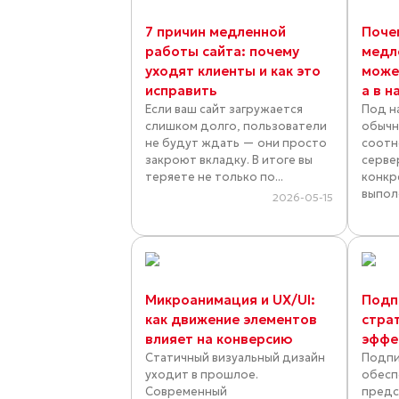
7 причин медленной
Поче
работы сайта: почему
медл
уходят клиенты и как это
может
исправить
а в н
Если ваш сайт загружается
Под н
слишком долго, пользователи
обычн
не будут ждать — они просто
соотн
закроют вкладку. В итоге вы
серве
теряете не только по...
конкр
выпол
2026-05-15
Микроанимация и UX/UI:
Подп
как движение элементов
страт
влияет на конверсию
эффе
Статичный визуальный дизайн
Подпи
уходит в прошлое.
обесп
Современный
предс