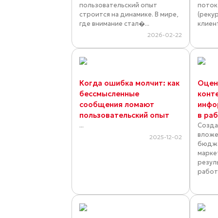
пользовательский опыт
поток
строится на динамике. В мире,
(реку
где внимание стал�...
клиент
2026-02-22
Когда ошибка молчит: как
Оцен
бессмысленные
конт
сообщения ломают
инфо
пользовательский опыт
в ра
...
Созда
вложе
2025-12-02
бюдже
марке
резул
работ