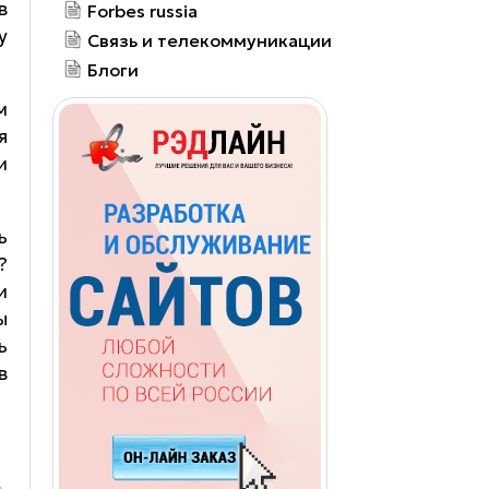
в
Forbes russia
у
Связь и телекоммуникации
Блоги
м
я
и
ь
?
и
ы
ь
в