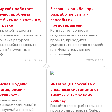
му сайт работает
5 главных ошибок при
енно: проблема
разработке сайта и
 быть не в хостинге,
способы их
агрузке
предотвращения
агрузкой на хостинг
Когда встает вопрос о
о понимают процентное
создании нового интернет-
ошение ресурсов
проекта, приходится
ра, задействованных в
учитывать множество деталей:
етный момент для
платформа, визуальное
�...
оформлен�...
2026-03-27
2026-03-13
исная модель:
Интеграция госсайта с
егия, риски и
внешними системами: от
ктивность
визитки к цифровому
сная модель
сервису
ечивает стабильный и
Госсайт должен работать, а не
казуемый денежный
просто существовать. Сейчас