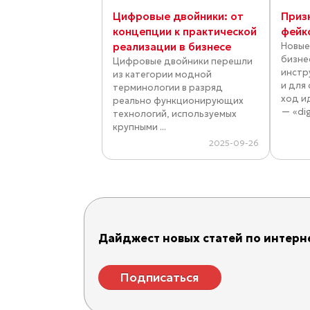
Цифровые двойники: от
Приз
концепции к практической
фейк
реализации в бизнесе
Новые
бизне
Цифровые двойники перешли
инстр
из категории модной
и для
терминологии в разряд
ход и
реально функционирующих
— «dig
технологий, используемых
крупными ...
2025-09-26
Дайджест новых статей по интерне
Подписаться