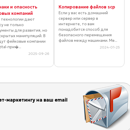
наки и опасность
Копирование файлов scp
овых компаний
Если у вас есть домашний
сервер или сервер в
 технологии дают
интернете, то вам
су не только
понадобится способ для
ументы для развития, но
безопасного перемещения
 скрытых манипуляций. В
файлов между машинами. Ме...
дут фейковые компании
ital-при�...
2024-01-25
2025-09-26
т-маркетингу на ваш email