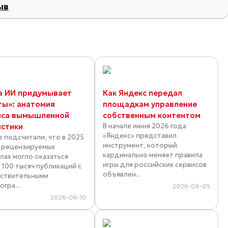
ыв
а ИИ придумывает
Как Яндекс передал
ты»: анатомия
площадкам управление
иса вымышленной
собственным контентом
истики
В начале июня 2026 года
«Яндекс» представил
е подсчитали, что в 2025
инструмент, который
в рецензируемых
кардинально меняет правила
лах могло оказаться
игры для российских сервисов
 100 тысяч публикаций с
объявлен...
ствительными
гра...
2026-06-05
2026-06-10