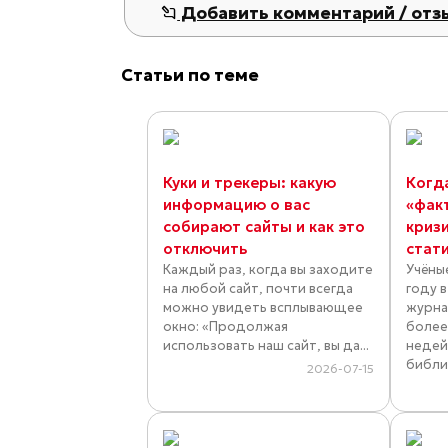
Добавить комментарий / отз
Статьи по теме
Куки и трекеры: какую
Когд
информацию о вас
«фак
собирают сайты и как это
криз
отключить
стат
Каждый раз, когда вы заходите
Учёны
на любой сайт, почти всегда
году 
можно увидеть всплывающее
журна
окно: «Продолжая
более
использовать наш сайт, вы да...
недей
библио
2026-07-15