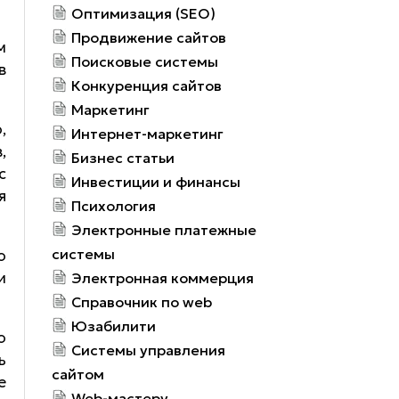
Оптимизация (SEO)
Продвижение сайтов
м
Поисковые системы
в
Конкуренция сайтов
Маркетинг
,
Интернет-маркетинг
,
Бизнес статьи
с
Инвестиции и финансы
я
Психология
Электронные платежные
системы
о
и
Электронная коммерция
Справочник по web
Юзабилити
о
Системы управления
ь
сайтом
е
Web-мастеру