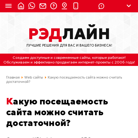
8 (924) 311-3435
РЭД
ЛАЙН
8 (800) 550-9899
(с 2:30 до 11:30 по
Мск)
ЛУЧШИЕ РЕШЕНИЯ ДЛЯ ВАС И ВАШЕГО БИЗНЕСА!
Бесплатно по России
Создаем доступные и современные сайты
, которые работают!
(4212) 658-653
Обслуживаем
и
эффективно продвигаем интернет-проекты
с 2006 года!
(4212) 637-673
Главная
Web сайты
Какую посещаемость сайта можно считать
достаточной?
Хабаровск, ул.Гамарника, 64
Какую посещаемость
Отдельный вход \ Левый торец здания
Пн-пт. с 9:30 до 18:30 (по Хбк)
сайта можно считать
достаточной?
info@lred.ru
Все контакты