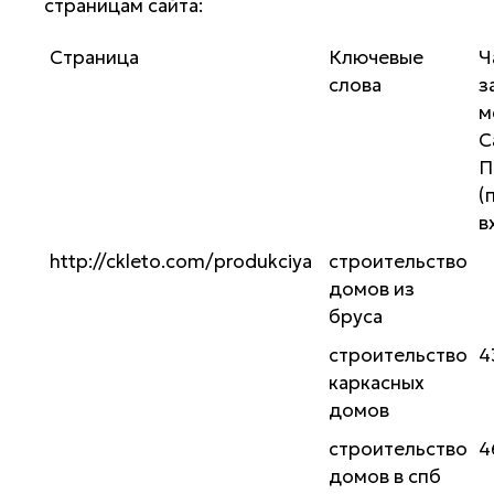
страницам сайта:
Страница
Ключевые
Ч
слова
з
м
С
П
(
в
http://ckleto.com/produkciya
строительство
домов из
бруса
строительство
4
каркасных
домов
строительство
4
домов в спб