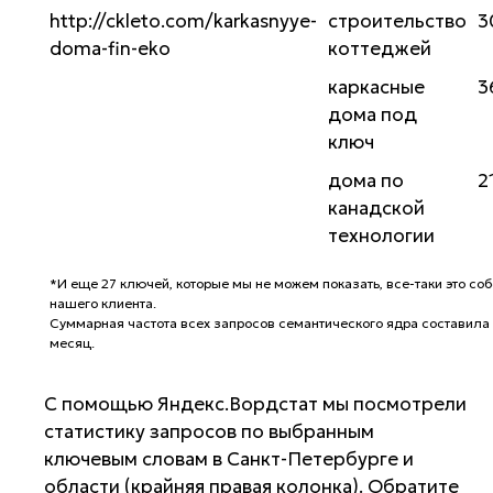
http://ckleto.com/karkasnyye-
строительство
3
doma-fin-eko
коттеджей
каркасные
3
дома под
ключ
дома по
2
канадской
технологии
*И еще 27 ключей, которые мы не можем показать, все-таки это со
нашего клиента.
Суммарная частота всех запросов семантического ядра составила 
месяц.
C помощью Яндекс.Вордстат мы посмотрели
статистику запросов по выбранным
ключевым словам в Санкт-Петербурге и
области (крайняя правая колонка). Обратите