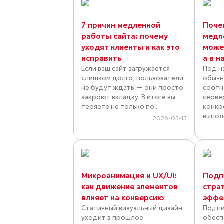
7 причин медленной
Поче
работы сайта: почему
медл
уходят клиенты и как это
может
исправить
а в н
Если ваш сайт загружается
Под н
слишком долго, пользователи
обычн
не будут ждать — они просто
соотн
закроют вкладку. В итоге вы
серве
теряете не только по...
конкр
выпол
2026-05-15
Микроанимация и UX/UI:
Подп
как движение элементов
страт
влияет на конверсию
эффе
Статичный визуальный дизайн
Подпи
уходит в прошлое.
обесп