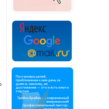
Постановка целей,
приближение к ним день за
о
днем и, наконец, их
достижение — это и есть ключ к
счастью
Трейси Брайан - - современный
американский
х
профессиональный лектор-
преподаватель