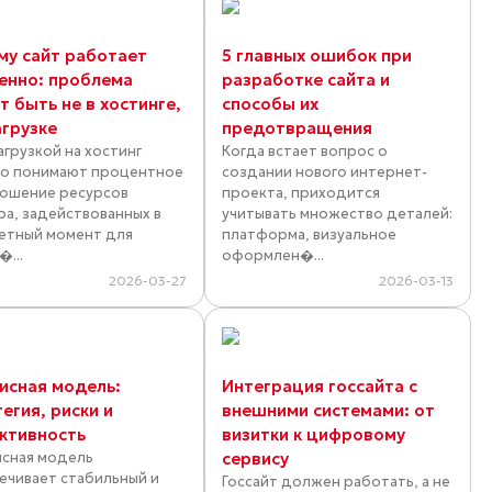
му сайт работает
5 главных ошибок при
енно: проблема
разработке сайта и
 быть не в хостинге,
способы их
агрузке
предотвращения
агрузкой на хостинг
Когда встает вопрос о
о понимают процентное
создании нового интернет-
ошение ресурсов
проекта, приходится
ра, задействованных в
учитывать множество деталей:
етный момент для
платформа, визуальное
�...
оформлен�...
2026-03-27
2026-03-13
исная модель:
Интеграция госсайта с
егия, риски и
внешними системами: от
ктивность
визитки к цифровому
сная модель
сервису
ечивает стабильный и
Госсайт должен работать, а не