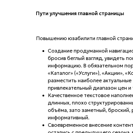
Пути улучшения главной страницы
Повышению юзабилити главной страни
Создание продуманной навигацио
бросив беглый взгляд, увидеть п
информацию. В обязательном пор
«Каталог» («Услуги»), «Акции», «К
разместить наиболее актуальные
привлекательный диапазон цен и т
Качественное текстовое наполнен
длинных, плохо структурированн
объёма, зато заметный, броский,
информативный.
Своевременное внесение контента
остались с предыдущего сезона,