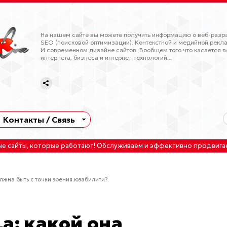
На нашем сайте вы можете получить информацию о веб-разра
SEO (поисковой оптимизации). Контекстной и медийной рекла
И современном дизайне сайтов. Вообщем того что касается в
интернета, бизнеса и интернет-технологий...
Контакты / Связь
ые сайты
, которые работают!
Обслуживаем
и
эффективно продвига
лжна быть с точки зрения юзабилити?
а: какой она