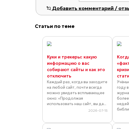
Добавить комментарий / отз
Статьи по теме
Куки и трекеры: какую
Когд
информацию о вас
«фак
собирают сайты и как это
криз
отключить
стат
Каждый раз, когда вы заходите
Учёны
на любой сайт, почти всегда
году 
можно увидеть всплывающее
журна
окно: «Продолжая
более
использовать наш сайт, вы да...
недей
библио
2026-07-15