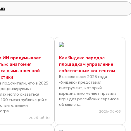
ыв
а ИИ придумывает
Как Яндекс передал
ты»: анатомия
площадкам управление
иса вымышленной
собственным контентом
истики
В начале июня 2026 года
«Яндекс» представил
е подсчитали, что в 2025
инструмент, который
в рецензируемых
кардинально меняет правила
лах могло оказаться
игры для российских сервисов
 100 тысяч публикаций с
объявлен...
ствительными
гра...
2026-06-05
2026-06-10