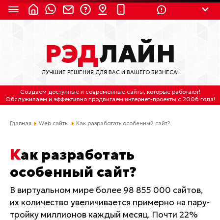
8 (924) 311-3435
РЭД
ЛАЙН
8 (800) 550-9899
(с 2:30 до 11:30 по
Мск)
ЛУЧШИЕ РЕШЕНИЯ ДЛЯ ВАС И ВАШЕГО БИЗНЕСА!
Бесплатно по России
Создаем доступные и современные сайты
, которые работают!
(4212) 658-653
Обслуживаем
и
эффективно продвигаем интернет-проекты
с 2006 года!
(4212) 637-673
Главная
Web сайты
Как разработать особенный сайт?
Хабаровск, ул.Гамарника, 64
Как разработать
Отдельный вход \ Левый торец здания
особенный сайт?
Пн-пт. с 9:30 до 18:30 (по Хбк)
В виртуальном мире более 98 855 000 сайтов,
info@lred.ru
их количество увеличивается примерно на пару-
тройку миллионов каждый месяц. Почти 22%
Все контакты