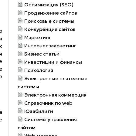
Оптимизация (SEO)
Продвижение сайтов
Поисковые системы
Конкуренция сайтов
ю
Маркетинг
и
Интернет-маркетинг
х
я
Бизнес статьи
е
Инвестиции и финансы
е
Психология
в
Электронные платежные
системы
Электронная коммерция
Справочник по web
Юзабилити
а
e
Системы управления
сайтом
Web-мастеру