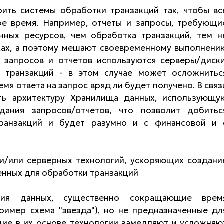
ить системы обработки транзакций так, чтобы вс
е время. Например, отчеты и запросы, требующи
ных ресурсов, чем обработка транзакций, тем н
ках, а поэтому мешают своевременному выполнени
 запросов и отчетов используются серверы/диски
 транзакций - в этом случае может осложнитьс
мя ответа на запрос вряд ли будет получено. В связ
ть архитектуру Хранилища данных, использующу
дания запросов/отчетов, что позволит добитьс
ранзакций и будет разумно и с финансовой и 
и/или серверных технологий, ускоряющих создани
ченных для обработки транзакций
ния данных, существенно сокращающие врем
ример схема "звезда"), но не предназначенные дл
щие в их основе технологии замедляют и усложняю