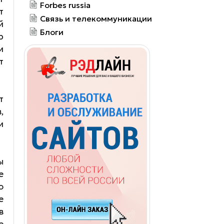
Forbes russia
т
Связь и телекоммуникации
й
Блоги
р
и
т
т
,
и
ы
е
ю
е
в
е