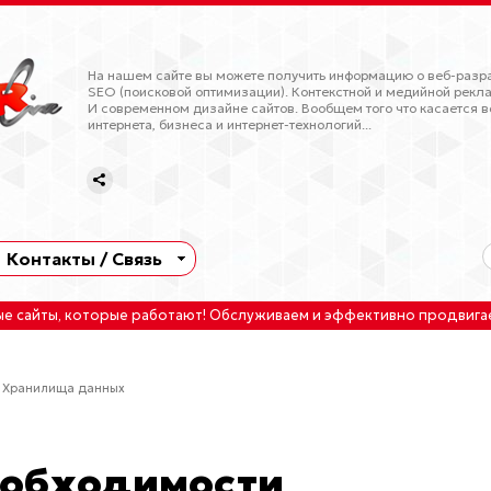
На нашем сайте вы можете получить информацию о веб-разра
SEO (поисковой оптимизации). Контекстной и медийной рекла
И современном дизайне сайтов. Вообщем того что касается в
интернета, бизнеса и интернет-технологий...
Контакты / Связь
ые сайты
, которые работают!
Обслуживаем
и
эффективно продвига
 Хранилища данных
еобходимости