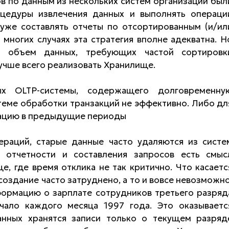
в по данным из нескольких систем организации был
цедуры извлечения данных и выполнять операци
 уже составлять отчеты по отсортированным (и/ил
многих случаях эта стратегия вполне адекватна. Н
й объем данных, требующих частой сортировк
 лучше всего реализовать Хранилище.
х OLTP-системы, содержащего долговременну
теме обработки транзакций не эффективно. Либо дл
уацию в предыдущие периоды
раций, старые данные часто удаляются из систе
 отчетности и составления запросов есть смыс
, где время отклика не так критично. Что касаетс
создание часто затруднено, а то и вовсе невозможно
формацию о зарплате сотрудников третьего разряд
чало каждого месяца 1997 года. Это оказываетс
анных хранятся записи только о текущем разряд