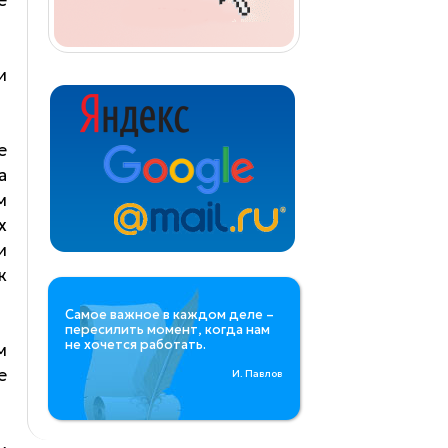
и
е
a
м
х
и
к
Самое важное в каждом деле –
пересилить момент, когда нам
не хочется работать.
м
е
И. Павлов