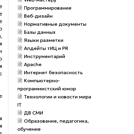
е
Программирование
е
Веб-дизайн
е
Нормативные документы
ю
Базы данных
,
Языки разметки
я
Апдейты тИЦ и PR
и
Инструментарий
ю
Apache
я
Интернет безопасность
с
Компьютерно-
программистский юмор
е
Технологии и новости мира
IT
ДВ СМИ
я
Образование, педагогика,
я
обучение
т