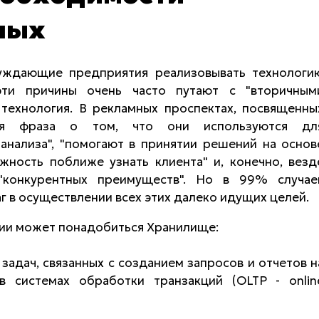
ных
уждающие предприятия реализовывать технологи
эти причины очень часто путают с "вторичным
 технология. В рекламных проспектах, посвященны
тся фраза о том, что они используются дл
анализа", "помогают в принятии решений на основ
ожность поближе узнать клиента" и, конечно, везд
"конкурентных преимуществ". Но в 99% случае
г в осуществлении всех этих далеко идущих целей.
нии может понадобиться Хранилище:
адач, связанных с созданием запросов и отчетов н
в системах обработки транзакций (OLTP - onlin