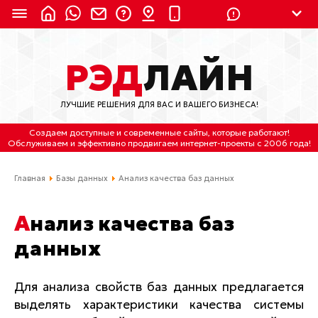
8 (924) 311-3435
РЭД
ЛАЙН
8 (800) 550-9899
(с 2:30 до 11:30 по
Мск)
ЛУЧШИЕ РЕШЕНИЯ ДЛЯ ВАС И ВАШЕГО БИЗНЕСА!
Бесплатно по России
Создаем доступные и современные сайты
, которые работают!
(4212) 658-653
Обслуживаем
и
эффективно продвигаем интернет-проекты
с 2006 года!
(4212) 637-673
Главная
Базы данных
Анализ качества баз данных
Хабаровск, ул.Гамарника, 64
Анализ качества баз
Отдельный вход \ Левый торец здания
данных
Пн-пт. с 9:30 до 18:30 (по Хбк)
info@lred.ru
Для анализа свойств баз данных предлагается
выделять характеристики качества системы
Все контакты