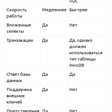
SQL
Скорость
Медленнее
Быстрее
работы
Вложенные
Да
Нет
селекты
Транзакации
Да
Да, однако
должен
использоваться
тип таблицы
InnoDB
Ответ базы
Да
Да
данных
Поддержка
Да
Нет
внешних
ключей
Представления
Да
Нет