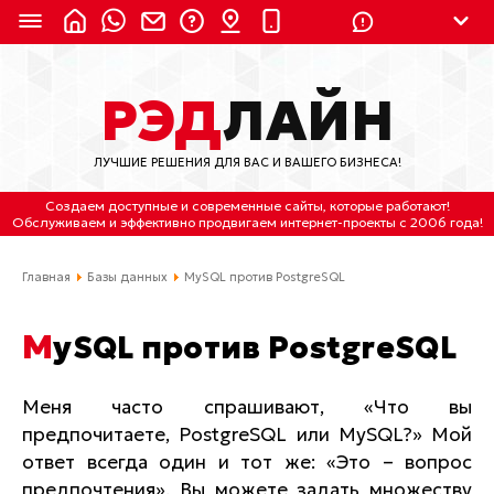
8 (924) 311-3435
РЭД
ЛАЙН
8 (800) 550-9899
(с 2:30 до 11:30 по
Мск)
ЛУЧШИЕ РЕШЕНИЯ ДЛЯ ВАС И ВАШЕГО БИЗНЕСА!
Бесплатно по России
Создаем доступные и современные сайты
, которые работают!
(4212) 658-653
Обслуживаем
и
эффективно продвигаем интернет-проекты
с 2006 года!
(4212) 637-673
Главная
Базы данных
MySQL против PostgreSQL
Хабаровск, ул.Гамарника, 64
MySQL против PostgreSQL
Отдельный вход \ Левый торец здания
Пн-пт. с 9:30 до 18:30 (по Хбк)
Меня часто спрашивают, «Что вы
предпочитаете, PostgreSQL или MySQL?» Мой
info@lred.ru
ответ всегда один и тот же: «Это – вопрос
Все контакты
предпочтения». Вы можете задать множеству