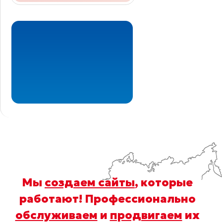
Мы
создаем сайты
, которые
работают! Профессионально
обслуживаем
и
продвигаем
их