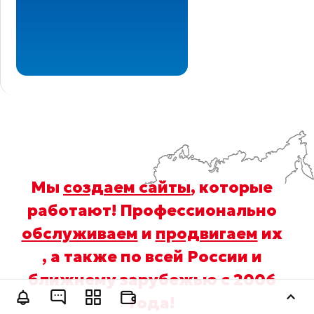
Мы
создаем сайты
, которые
работают! Профессионально
обслуживаем
и
продвигаем
их
, а также по всей России и
ближнему зарубежью с 2006
Оставить заявку
года
!