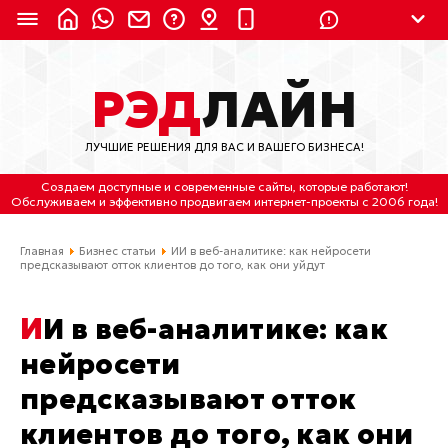
8 (924) 311-3435
РЭД
ЛАЙН
8 (800) 550-9899
(с 2:30 до 11:30 по
Мск)
ЛУЧШИЕ РЕШЕНИЯ ДЛЯ ВАС И ВАШЕГО БИЗНЕСА!
Бесплатно по России
Создаем доступные и современные сайты
, которые работают!
(4212) 658-653
Обслуживаем
и
эффективно продвигаем интернет-проекты
с 2006 года!
(4212) 637-673
Главная
Бизнес статьи
ИИ в веб-аналитике: как нейросети
предсказывают отток клиентов до того, как они уйдут
Хабаровск, ул.Гамарника, 64
ИИ в веб-аналитике: как
Отдельный вход \ Левый торец здания
Пн-пт. с 9:30 до 18:30 (по Хбк)
нейросети
предсказывают отток
info@lred.ru
клиентов до того, как они
Все контакты