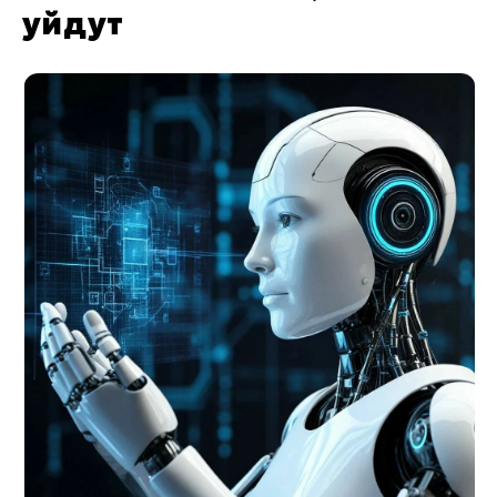
уйдут