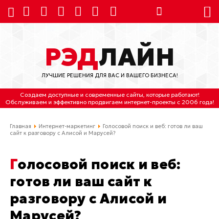
8 (924) 311-3435
РЭД
ЛАЙН
8 (800) 550-9899
(с 2:30 до 11:30 по
Мск)
ЛУЧШИЕ РЕШЕНИЯ ДЛЯ ВАС И ВАШЕГО БИЗНЕСА!
Бесплатно по России
Создаем доступные и современные сайты
, которые работают!
(4212) 658-653
Обслуживаем
и
эффективно продвигаем интернет-проекты
с 2006 года!
(4212) 637-673
Главная
Интернет-маркетинг
Голосовой поиск и веб: готов ли ваш
сайт к разговору с Алисой и Марусей?
Хабаровск, ул.Гамарника, 64
Отдельный вход \ Левый торец здания
Голосовой поиск и веб:
Пн-пт. с 9:30 до 18:30 (по Хбк)
готов ли ваш сайт к
info@lred.ru
разговору с Алисой и
Марусей?
Все контакты