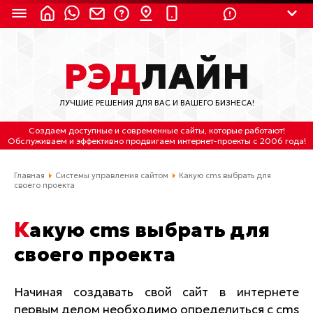
8 (924) 311-3435
РЭД
ЛАЙН
8 (800) 550-9899
(с 2:30 до 11:30 по
Мск)
ЛУЧШИЕ РЕШЕНИЯ ДЛЯ ВАС И ВАШЕГО БИЗНЕСА!
Бесплатно по России
Создаем доступные и современные сайты
, которые работают!
(4212) 658-653
Обслуживаем
и
эффективно продвигаем интернет-проекты
с 2006 года!
(4212) 637-673
Главная
Системы управления сайтом
Какую cms выбрать для
своего проекта
Хабаровск, ул.Гамарника, 64
Какую cms выбрать для
Отдельный вход \ Левый торец здания
Пн-пт. с 9:30 до 18:30 (по Хбк)
своего проекта
info@lred.ru
Начиная создавать свой сайт в интернете
первым делом необходимо определиться с cms
Все контакты