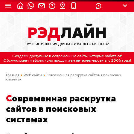
8 (924) 311-3435
РЭД
ЛАЙН
8 (800) 550-9899
(с 2:30 до 11:30 по
Мск)
ЛУЧШИЕ РЕШЕНИЯ ДЛЯ ВАС И ВАШЕГО БИЗНЕСА!
Бесплатно по России
Создаем доступные и современные сайты
, которые работают!
(4212) 658-653
Обслуживаем
и
эффективно продвигаем интернет-проекты
с 2006 года!
(4212) 637-673
Главная
Web сайты
Современная раскрутка сайтов в поисковых
системах
Хабаровск, ул.Гамарника, 64
Современная раскрутка
Отдельный вход \ Левый торец здания
Пн-пт. с 9:30 до 18:30 (по Хбк)
сайтов в поисковых
системах
info@lred.ru
Все контакты