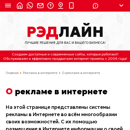
8 (924) 311-3435
РЭД
ЛАЙН
8 (800) 550-9899
(с 2:30 до 11:30 по
Мск)
ЛУЧШИЕ РЕШЕНИЯ ДЛЯ ВАС И ВАШЕГО БИЗНЕСА!
Бесплатно по России
Создаем доступные и современные сайты
, которые работают!
(4212) 658-653
Обслуживаем
и
эффективно продвигаем интернет-проекты
с 2006 года!
(4212) 637-673
Главная
Реклама в интернете
О рекламе в интернете
Хабаровск, ул.Гамарника, 64
О рекламе в интернете
Отдельный вход \ Левый торец здания
Пн-пт. с 9:30 до 18:30 (по Хбк)
На этой странице представлены системы
рекламы в Интернете во всём многообразии
info@lred.ru
своих возможностей. С их помощью
Все контакты
размещение в Интернете информации о своей