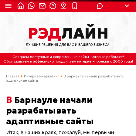
8 (924) 311-3435
РЭД
ЛАЙН
8 (800) 550-9899
(с 2:30 до 11:30 по
Мск)
ЛУЧШИЕ РЕШЕНИЯ ДЛЯ ВАС И ВАШЕГО БИЗНЕСА!
Бесплатно по России
Создаем доступные и современные сайты
, которые работают!
(4212) 658-653
Обслуживаем
и
эффективно продвигаем интернет-проекты
с 2006 года!
(4212) 637-673
Главная
Интернет-маркетинг
В Барнауле начали разрабатывать
адаптивные сайты
Хабаровск, ул.Гамарника, 64
В Барнауле начали
Отдельный вход \ Левый торец здания
Пн-пт. с 9:30 до 18:30 (по Хбк)
разрабатывать
адаптивные сайты
info@lred.ru
Итак, в наших краях, пожалуй, мы первыми
Все контакты