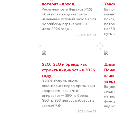
потерять доход
Yand
Рекламная сеть Яндекса (РСЯ)
Вы пр
объявила о кардинальном
клиен
изменении условий работы для
поиск,
российских партнеров. С 1
потом
июля 2026 года ...
нет? 
путь ..
2026-06-10
SEO, GEO и бренд: как
Диза
строить видимость в 2026
Поче
году
клие
В 2026 году мы вновь
увер
оказываемся перед привычным
Вы ув
вопросом: что на что
лишь 
опирается — SEO на бренд,
на пе
GEO на SEO или всё работает в
функц
связке? К�...
вид м
2026-04-01