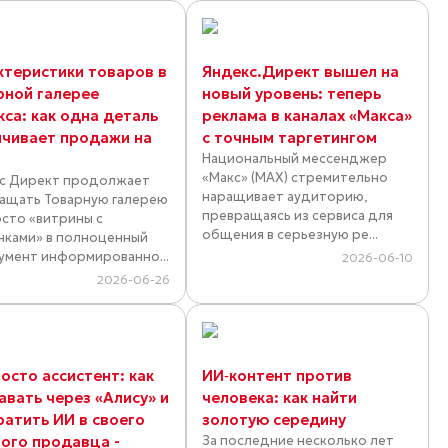
ктеристики товаров в
Яндекс.Директ вышел на
рной галерее
новый уровень: теперь
кса: как одна деталь
реклама в каналах «Макса»
ичивает продажи на
с точным таргетингом
Национальный мессенджер
«Макс» (MAX) стремительно
с Директ продолжает
наращивает аудиторию,
ащать Товарную галерею
превращаясь из сервиса для
осто «витрины с
общения в серьезную ре...
нками» в полноценный
умент информированно...
2026-06-10
2026-06-26
осто ассистент: как
ИИ‑контент против
авать через «Алису» и
человека: как найти
ратить ИИ в своего
золотую середину
ного продавца -
За последние несколько лет