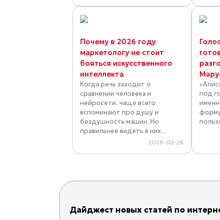
Почему в 2026 году
Голос
маркетологу не стоит
готов
бояться искусственного
разго
интеллекта
Мару
Когда речь заходит о
«Алис
сравнении человека и
под г
нейросети, чаще всего
именн
вспоминают про душу и
форму
бездушность машин. Но
пользо
правильнее видеть в них...
2026-02-26
Дайджест новых статей по интерне