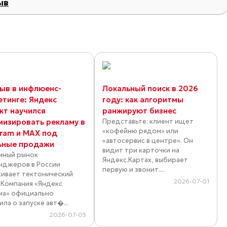
ыв
ыв в инфлюенс-
Локальный поиск в 2026
етинге: Яндекс
году: как алгоритмы
кт научился
ранжируют бизнес
мизировать рекламу в
Представьте: клиент ищет
«кофейню рядом» или
gram и MAX под
«автосервис в центре». Он
ьные продажи
видит три карточки на
мный рынок
Яндекс.Картах, выбирает
нджеров в России
первую и звонит....
ивает тектонический
2026-07-01
. Компания «Яндекс
ма» официально
ла о запуске авт�...
2026-07-03