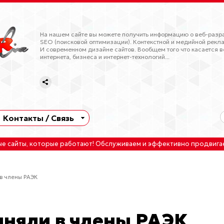
На нашем сайте вы можете получить информацию о веб-разра
SEO (поисковой оптимизации). Контекстной и медийной рекла
И современном дизайне сайтов. Вообщем того что касается в
интернета, бизнеса и интернет-технологий...
Контакты / Связь
ые сайты
, которые работают!
Обслуживаем
и
эффективно продвига
в члены РАЭК
иняли в члены РАЭК