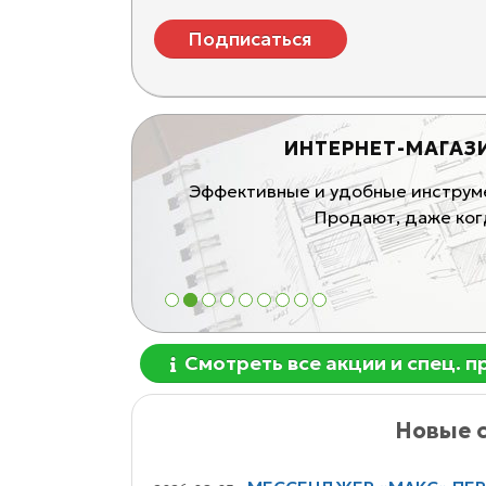
Подписаться
ИНТЕРНЕТ-МАГАЗ
ивные продающие
Эффективные и удобные инструмен
блей
Продают, даже когд
1
2
3
4
5
6
7
8
9
Смотреть все акции и спец. 
Новые с