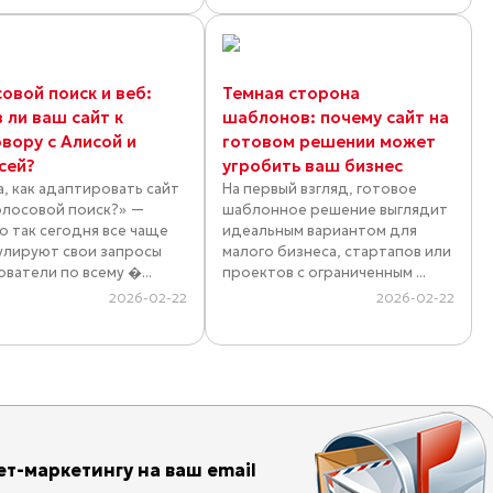
овой поиск и веб:
Темная сторона
 ли ваш сайт к
шаблонов: почему сайт на
вору с Алисой и
готовом решении может
сей?
угробить ваш бизнес
а, как адаптировать сайт
На первый взгляд, готовое
олосовой поиск?» —
шаблонное решение выглядит
о так сегодня все чаще
идеальным вариантом для
лируют свои запросы
малого бизнеса, стартапов или
ватели по всему �...
проектов с ограниченным ...
2026-02-22
2026-02-22
т-маркетингу на ваш email