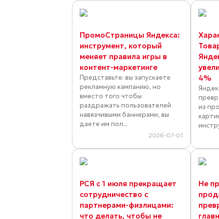
ПромоСтраницы Яндекса:
Хара
инструмент, который
Това
меняет правила игры в
Янде
контент-маркетинге
увел
Представьте: вы запускаете
4%
рекламную кампанию, но
Яндек
вместо того чтобы
превр
раздражать пользователей
из пр
навязчивыми баннерами, вы
карти
даете им пол...
инстр
2026-07-01
РСЯ с 1 июля прекращает
Не пр
сотрудничество с
прод
партнерами-физлицами:
прев
что делать, чтобы не
глав