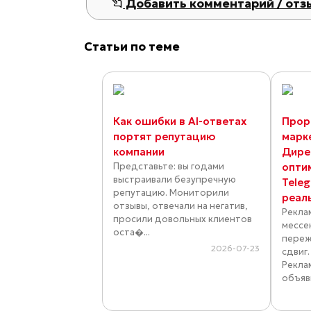
Добавить комментарий / отз
Статьи по теме
Как ошибки в AI-ответах
Прор
портят репутацию
марк
компании
Дире
Представьте: вы годами
опти
выстраивали безупречную
Tele
репутацию. Мониторили
реал
отзывы, отвечали на негатив,
Рекла
просили довольных клиентов
мессе
оста�...
переж
2026-07-23
сдвиг
Рекла
объяви