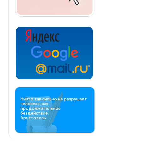
Ничто так сильно не разрушает
человека, как
продолжительное
бездействие.
Аристотель