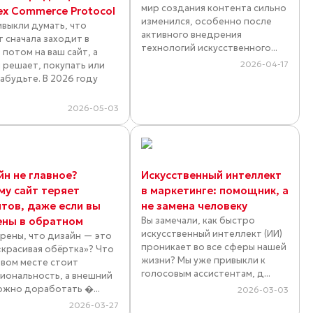
мир создания контента сильно
ex Commerce Protocol
изменился, особенно после
ивыкли думать, что
активного внедрения
т сначала заходит в
технологий искусственного...
 потом на ваш сайт, а
2026-04-17
 решает, покупать или
Забудьте. В 2026 году
.
2026-05-03
йн не главное?
Искусственный интеллект
му сайт теряет
в маркетинге: помощник, а
нтов, даже если вы
не замена человеку
ены в обратном
Вы замечали, как быстро
искусственный интеллект (ИИ)
ерены, что дизайн — это
проникает во все сферы нашей
«красивая обёртка»? Что
жизни? Мы уже привыкли к
рвом месте стоит
голосовым ассистентам, д...
иональность, а внешний
ожно доработать �...
2026-03-03
2026-03-27