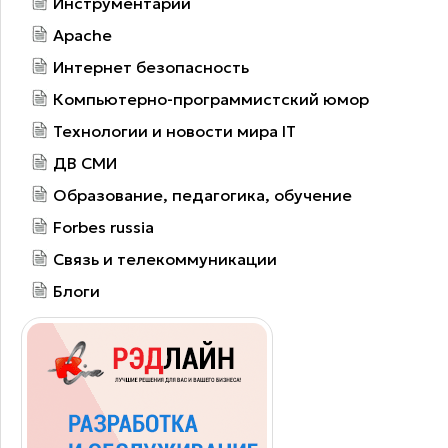
Инструментарий
Apache
Интернет безопасность
Компьютерно-программистский юмор
Технологии и новости мира IT
ДВ СМИ
Образование, педагогика, обучение
Forbes russia
Связь и телекоммуникации
Блоги