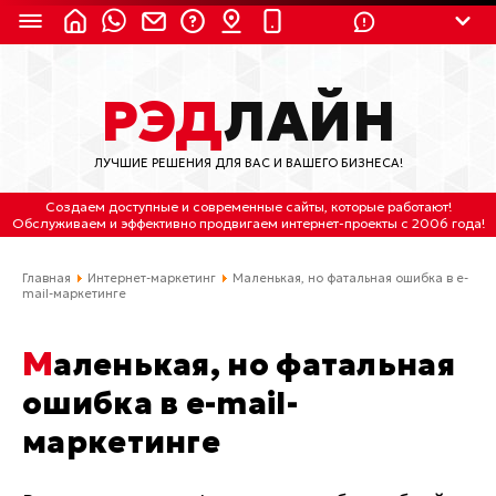
8 (924) 311-3435
РЭД
ЛАЙН
8 (800) 550-9899
(с 2:30 до 11:30 по
Мск)
ЛУЧШИЕ РЕШЕНИЯ ДЛЯ ВАС И ВАШЕГО БИЗНЕСА!
Бесплатно по России
Создаем доступные и современные сайты
, которые работают!
(4212) 658-653
Обслуживаем
и
эффективно продвигаем интернет-проекты
с 2006 года!
(4212) 637-673
Главная
Интернет-маркетинг
Маленькая, но фатальная ошибка в e-
mail-маркетинге
Хабаровск, ул.Гамарника, 64
Маленькая, но фатальная
Отдельный вход \ Левый торец здания
Пн-пт. с 9:30 до 18:30 (по Хбк)
ошибка в e-mail-
маркетинге
info@lred.ru
Все контакты