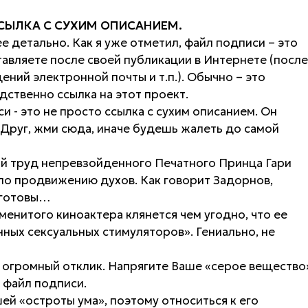
ССЫЛКА С СУХИМ ОПИСАНИЕМ.
 детально. Как я уже отметил, файл подписи – это
авляете после своей публикации в Интернете (после
ний электронной почты и т.п.). Обычно – это
дственно ссылка на этот проект.
и - это не просто ссылка с сухим описанием. Он
«Друг, жми сюда, иначе будешь жалеть до самой
ый труд непревзойденного Печатного Принца Гари
по продвижению духов. Как говорит Задорнов,
 готовы…
енитого киноактера клянется чем угодно, что ее
ных сексуальных стимуляторов». Гениально, не
огромный отклик. Напрягите Ваше «серое вещество
 файл подписи.
ей «остроты ума», поэтому относиться к его