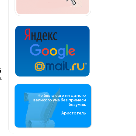
й
.
Не было еще ни одного
великого ума без примеси
безумия.
Аристотель