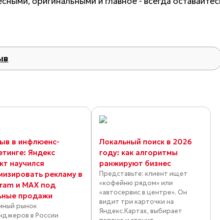
сными, оригинальными и главное - всегда оставайтес
ыв
ыв в инфлюенс-
Локальный поиск в 2026
етинге: Яндекс
году: как алгоритмы
кт научился
ранжируют бизнес
мизировать рекламу в
Представьте: клиент ищет
«кофейню рядом» или
gram и MAX под
«автосервис в центре». Он
ьные продажи
видит три карточки на
мный рынок
Яндекс.Картах, выбирает
нджеров в России