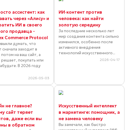
осто ассистент: как
ИИ‑контент против
авать через «Алису» и
человека: как найти
ратить ИИ в своего
золотую середину
ного продавца -
За последние несколько лет
мир создания контента сильно
ex Commerce Protocol
изменился, особенно после
ивыкли думать, что
активного внедрения
т сначала заходит в
технологий искусственного...
 потом на ваш сайт, а
2026-04-17
 решает, покупать или
Забудьте. В 2026 году
.
2026-05-03
йн не главное?
Искусственный интеллект
му сайт теряет
в маркетинге: помощник, а
нтов, даже если вы
не замена человеку
ены в обратном
Вы замечали, как быстро