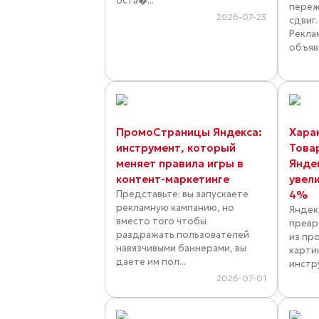
оста�...
переж
2026-07-23
сдвиг
Рекла
объяви
ПромоСтраницы Яндекса:
Хара
инструмент, который
Това
меняет правила игры в
Янде
контент-маркетинге
увел
Представьте: вы запускаете
4%
рекламную кампанию, но
Яндек
вместо того чтобы
превр
раздражать пользователей
из пр
навязчивыми баннерами, вы
карти
даете им пол...
инстр
2026-07-01