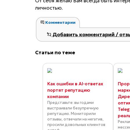
От себя желаю Вам всегда быть интере
личностью.
Комментарии
Добавить комментарий / отз
Статьи по теме
Как ошибки в AI-ответах
Прор
портят репутацию
марк
компании
Дире
Представьте: вы годами
опти
выстраивали безупречную
Tele
репутацию. Мониторили
реал
отзывы, отвечали на негатив,
Рекла
просили довольных клиентов
мессе