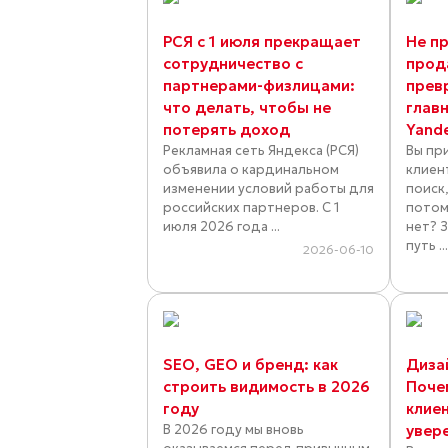
РСЯ с 1 июля прекращает
Не пр
сотрудничество с
прод
партнерами-физлицами:
прев
что делать, чтобы не
глав
потерять доход
Yand
Рекламная сеть Яндекса (РСЯ)
Вы пр
объявила о кардинальном
клиен
изменении условий работы для
поиск,
российских партнеров. С 1
потом
июля 2026 года ...
нет? 
путь ..
2026-06-10
SEO, GEO и бренд: как
Диза
строить видимость в 2026
Поче
году
клие
В 2026 году мы вновь
увер