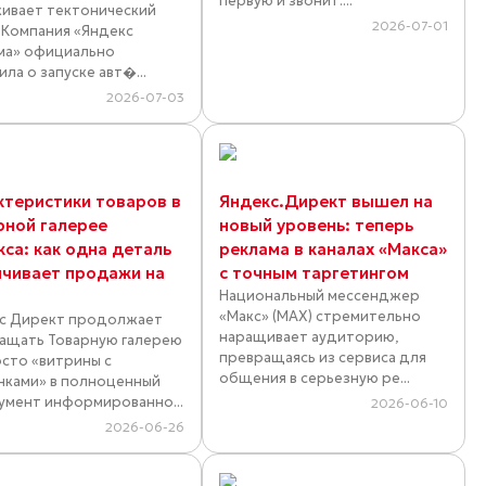
первую и звонит....
ивает тектонический
2026-07-01
. Компания «Яндекс
ма» официально
ла о запуске авт�...
2026-07-03
ктеристики товаров в
Яндекс.Директ вышел на
рной галерее
новый уровень: теперь
кса: как одна деталь
реклама в каналах «Макса»
ичивает продажи на
с точным таргетингом
Национальный мессенджер
«Макс» (MAX) стремительно
с Директ продолжает
наращивает аудиторию,
ащать Товарную галерею
превращаясь из сервиса для
осто «витрины с
общения в серьезную ре...
нками» в полноценный
умент информированно...
2026-06-10
2026-06-26