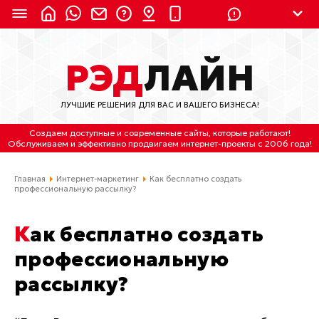
8 (924) 311-3435
РЭД
ЛАЙН
8 (800) 550-9899
(с 2:30 до 11:30 по
Мск)
ЛУЧШИЕ РЕШЕНИЯ ДЛЯ ВАС И ВАШЕГО БИЗНЕСА!
Бесплатно по России
Создаем доступные и современные сайты
, которые работают!
(4212) 658-653
Обслуживаем
и
эффективно продвигаем интернет-проекты
с 2006 года!
(4212) 637-673
Главная
Интернет-маркетинг
Как бесплатно создать
профессиональную рассылку?
Хабаровск, ул.Гамарника, 64
Как бесплатно создать
Отдельный вход \ Левый торец здания
Пн-пт. с 9:30 до 18:30 (по Хбк)
профессиональную
рассылку?
info@lred.ru
Все контакты